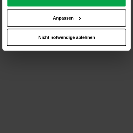
analysieren (Statistik-Cookies),
Inhalte und Funktionen an Ihre Interessen anzupassen
Anpassen
(Personalisierungs-Cookies)
Werbung in Übereinstimmung mit Ihren Interessen
anzuzeigen (Marketing-Cookies) sowie
Nicht notwendige ablehnen
….
Diese Einwilligung gilt für alle Online-Dienste der
Westfalen-Gruppe, die ein gemeinsames Consent-
Management-System nutzen. Ihre Entscheidung wird
domainübergreifend erkannt und respektiert, damit Sie
nicht auf jeder Plattform erneut zustimmen müssen.
Betroffene Online-Dienste:
westfalen.com,
hub.westfalen.com
Rechtsgrundlage:
Art. 6 Abs. 1 lit. a DSGVO i. V. m. § 25 Abs. 1 TDDDG
(für optionale Cookies),
§ 25 Abs. 1 TDDDG (für technisch notwendige
Cookies).