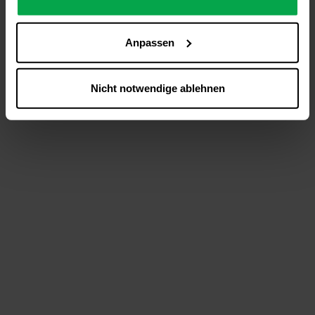
analysieren (Statistik-Cookies),
Inhalte und Funktionen an Ihre Interessen anzupassen
Anpassen
(Personalisierungs-Cookies)
Werbung in Übereinstimmung mit Ihren Interessen
anzuzeigen (Marketing-Cookies) sowie
Nicht notwendige ablehnen
….
Diese Einwilligung gilt für alle Online-Dienste der
Westfalen-Gruppe, die ein gemeinsames Consent-
Management-System nutzen. Ihre Entscheidung wird
domainübergreifend erkannt und respektiert, damit Sie
nicht auf jeder Plattform erneut zustimmen müssen.
Betroffene Online-Dienste:
westfalen.com,
hub.westfalen.com
Rechtsgrundlage:
Art. 6 Abs. 1 lit. a DSGVO i. V. m. § 25 Abs. 1 TDDDG
(für optionale Cookies),
§ 25 Abs. 1 TDDDG (für technisch notwendige
Cookies).