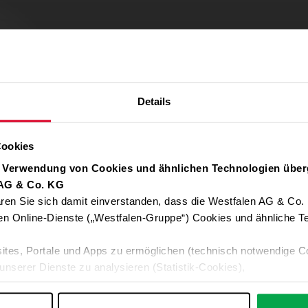
Details
Cookies
r Verwendung von Cookies und ähnlichen Technologien über
 AG & Co. KG
ren Sie sich damit einverstanden, dass die Westfalen AG & Co.
Verwendung von Google Maps zulassen
en Online-Dienste („Westfalen-Gruppe“) Cookies und ähnliche Te
Für die Auto-Adressvervollständigung, Standort-Karten und Routen-
ites, Portale und Apps zu ermöglichen (technisch notwendige C
Google-Anwendungen akzeptieren Sie bitte ALLE Cookies oder nur 
unserer Dienste zu analysieren (Statistik-Cookies),
Daten an Google übermittelt. Weitere Informationen:
Datenschutzerkl
 Ihre Interessen anzupassen (Personalisierungs-Cookies)
ng mit Ihren Interessen anzuzeigen (Marketing-Cookies) sowie