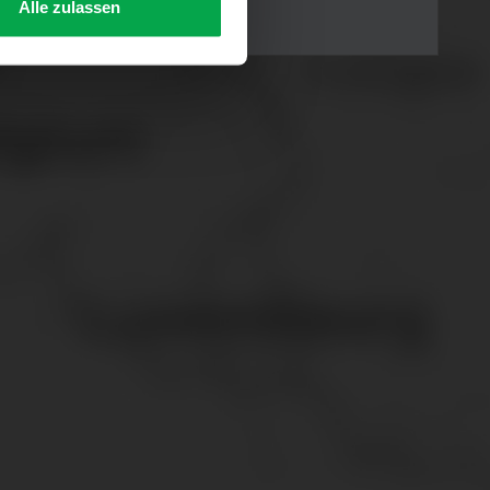
Alle zulassen
s Consent-Management-System
f jeder Plattform erneut
. für Webanalyse, Hosting,
ttlung in ein Land ohne
GVO sicher (z. B. EU-
male Speicherdauer beträgt
chutz@westfalen.com