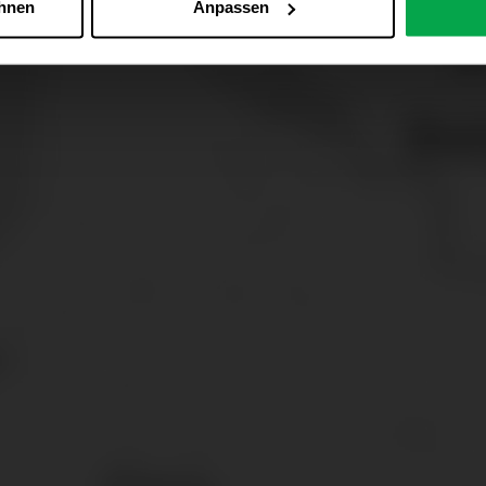
ehnen
Anpassen
Zu den Cookie-Einstellungen
 alle Online-Dienste der Westfalen-Gruppe, die ein gemeinsame
d domainübergreifend erkannt und respektiert, damit Sie nicht au
westfalen.com, hub.westfalen.com
 i. V. m. § 25 Abs. 1 TDDDG (für optionale Cookies),
echnisch notwendige Cookies).
ittlung:
Ihre Daten können an unsere Auftragsverarbeiter (z. B
 Partner in Drittländern übermittelt werden. Wenn eine Übermi
eau erfolgt, stellen wir geeignete Garantien gemäß Art. 46 DS
en je nach Zweck unterschiedlich lange gespeichert. Die maxi
zlich anders vorgeschrieben oder technisch erforderlich.
 AG & Co. KG, Industrieweg 43, 48155 Münster E-Mail: datens