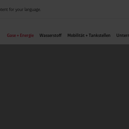
tent for your language.
Gase + Energie
Wasserstoff
Mobilität + Tankstellen
Unter