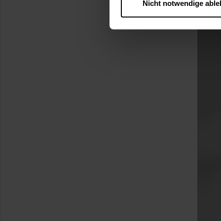
Nicht notwendige abl
….
Diese Einwilligung gilt für
nutzen. Ihre Entscheidung wir
zustimmen müssen.
Betroffene Online-Dienste:
Rechtsgrundlage:
Art. 6 Abs. 1 lit. a DSGVO
§ 25 Abs. 1 TDDDG (für t
Empfänger und Datenüberm
Consent-Management) sowie an
angemessenes Datenschutzniv
Standardvertragsklauseln).
Speicherdauer:
Cookies werd
400 Tage, sofern nicht geset
Verantwortlicher:
Westfalen