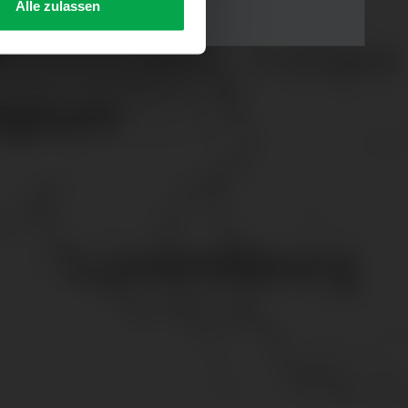
Alle zulassen
s Consent-Management-System
f jeder Plattform erneut
. für Webanalyse, Hosting,
ttlung in ein Land ohne
GVO sicher (z. B. EU-
male Speicherdauer beträgt
chutz@westfalen.com