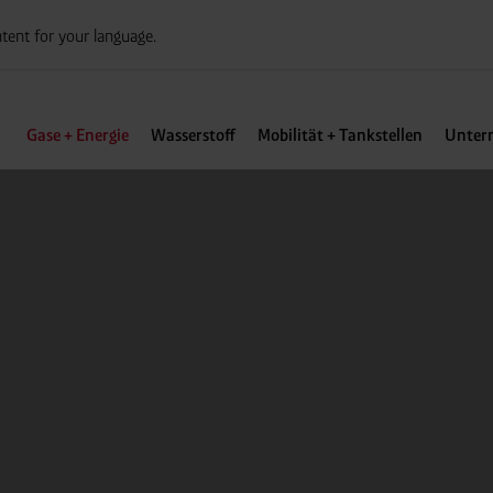
tent for your language.
Gase + Energie
Wasserstoff
Mobilität + Tankstellen
Unter