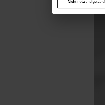
Nicht notwendige abl
….
Diese Einwilligung gilt für
nutzen. Ihre Entscheidung wir
zustimmen müssen.
Betroffene Online-Dienste:
Rechtsgrundlage:
Art. 6 Abs. 1 lit. a DSGVO
§ 25 Abs. 1 TDDDG (für t
Empfänger und Datenüberm
Consent-Management) sowie an
angemessenes Datenschutzniv
Standardvertragsklauseln).
Speicherdauer:
Cookies werd
400 Tage, sofern nicht geset
Verantwortlicher:
Westfalen