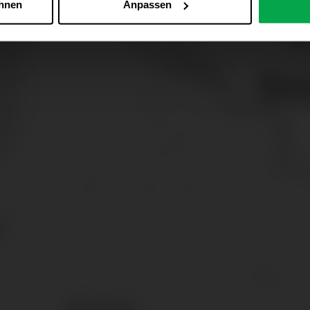
ehnen
Anpassen
Zu den Cookie-Einstellungen
 alle Online-Dienste der Westfalen-Gruppe, die ein gemeinsame
d domainübergreifend erkannt und respektiert, damit Sie nicht au
westfalen.com, hub.westfalen.com
 i. V. m. § 25 Abs. 1 TDDDG (für optionale Cookies),
echnisch notwendige Cookies).
ittlung:
Ihre Daten können an unsere Auftragsverarbeiter (z. B
 Partner in Drittländern übermittelt werden. Wenn eine Übermi
eau erfolgt, stellen wir geeignete Garantien gemäß Art. 46 DS
en je nach Zweck unterschiedlich lange gespeichert. Die maxi
zlich anders vorgeschrieben oder technisch erforderlich.
 AG & Co. KG, Industrieweg 43, 48155 Münster E-Mail: datens