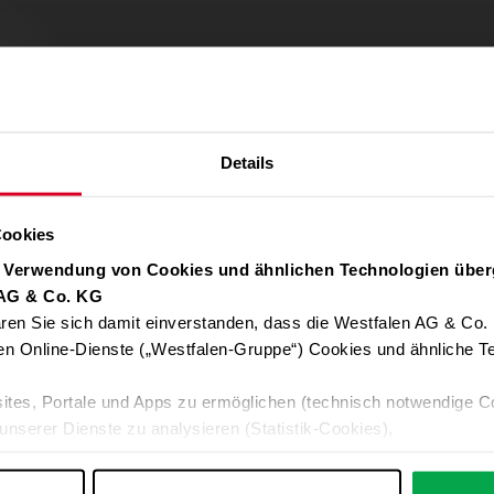
Details
Cookies
r Verwendung von Cookies und ähnlichen Technologien über
 AG & Co. KG
ren Sie sich damit einverstanden, dass die Westfalen AG & Co.
Verwendung von Google Maps zulassen
en Online-Dienste („Westfalen-Gruppe“) Cookies und ähnliche Te
Für die Auto-Adressvervollständigung, Standort-Karten und Routen-
ites, Portale und Apps zu ermöglichen (technisch notwendige C
Google-Anwendungen akzeptieren Sie bitte ALLE Cookies oder nur 
unserer Dienste zu analysieren (Statistik-Cookies),
Daten an Google übermittelt. Weitere Informationen:
Datenschutzerkl
 Ihre Interessen anzupassen (Personalisierungs-Cookies)
ng mit Ihren Interessen anzuzeigen (Marketing-Cookies) sowie