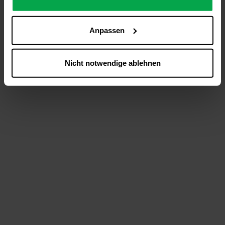
analysieren (Statistik-Cookies),
Inhalte und Funktionen an Ihre Interessen anzupassen
Anpassen
(Personalisierungs-Cookies)
Werbung in Übereinstimmung mit Ihren Interessen
anzuzeigen (Marketing-Cookies) sowie
Nicht notwendige ablehnen
….
Diese Einwilligung gilt für alle Online-Dienste der
Westfalen-Gruppe, die ein gemeinsames Consent-
Management-System nutzen. Ihre Entscheidung wird
domainübergreifend erkannt und respektiert, damit Sie
nicht auf jeder Plattform erneut zustimmen müssen.
Betroffene Online-Dienste:
westfalen.com,
hub.westfalen.com
Rechtsgrundlage:
Art. 6 Abs. 1 lit. a DSGVO i. V. m. § 25 Abs. 1 TDDDG
(für optionale Cookies),
§ 25 Abs. 1 TDDDG (für technisch notwendige
Cookies).