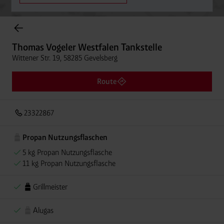
Onlineshop Flaschengase
Thomas Vogeler Westfalen Tankstelle
Wittener Str. 19, 58285 Gevelsberg
Route
23322867
Propan Nutzungsflaschen
5 kg Propan Nutzungsflasche
11 kg Propan Nutzungsflasche
Grillmeister
Alugas