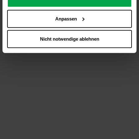
analysieren (Statistik-Cookies),
Inhalte und Funktionen an Ihre Interessen anzupassen
Anpassen
(Personalisierungs-Cookies)
Werbung in Übereinstimmung mit Ihren Interessen
anzuzeigen (Marketing-Cookies) sowie
Nicht notwendige ablehnen
….
Diese Einwilligung gilt für alle Online-Dienste der
Westfalen-Gruppe, die ein gemeinsames Consent-
Management-System nutzen. Ihre Entscheidung wird
domainübergreifend erkannt und respektiert, damit Sie
nicht auf jeder Plattform erneut zustimmen müssen.
Betroffene Online-Dienste:
westfalen.com,
hub.westfalen.com
Rechtsgrundlage:
Art. 6 Abs. 1 lit. a DSGVO i. V. m. § 25 Abs. 1 TDDDG
(für optionale Cookies),
§ 25 Abs. 1 TDDDG (für technisch notwendige
Cookies).