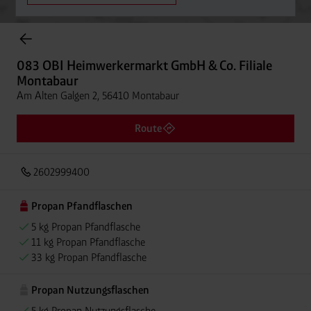
Onlineshop Flaschengase
083 OBI Heimwerkermarkt GmbH & Co. Filiale
Montabaur
Am Alten Galgen 2, 56410 Montabaur
Route
2602999400
Propan Pfandflaschen
5 kg Propan Pfandflasche
11 kg Propan Pfandflasche
33 kg Propan Pfandflasche
Propan Nutzungsflaschen
5 kg Propan Nutzungsflasche