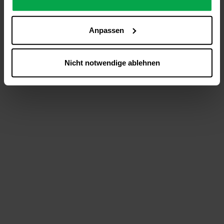
analysieren (Statistik-Cookies),
Inhalte und Funktionen an Ihre Interessen anzupassen
Anpassen
(Personalisierungs-Cookies)
Werbung in Übereinstimmung mit Ihren Interessen
anzuzeigen (Marketing-Cookies) sowie
Nicht notwendige ablehnen
….
Diese Einwilligung gilt für alle Online-Dienste der
Westfalen-Gruppe, die ein gemeinsames Consent-
Management-System nutzen. Ihre Entscheidung wird
domainübergreifend erkannt und respektiert, damit Sie
nicht auf jeder Plattform erneut zustimmen müssen.
Betroffene Online-Dienste:
westfalen.com,
hub.westfalen.com
Rechtsgrundlage:
Art. 6 Abs. 1 lit. a DSGVO i. V. m. § 25 Abs. 1 TDDDG
(für optionale Cookies),
§ 25 Abs. 1 TDDDG (für technisch notwendige
Cookies).