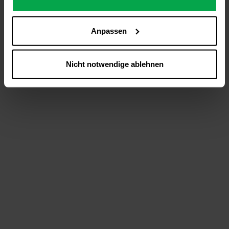
analysieren (Statistik-Cookies),
Inhalte und Funktionen an Ihre Interessen anzupassen
Anpassen
(Personalisierungs-Cookies)
Werbung in Übereinstimmung mit Ihren Interessen
anzuzeigen (Marketing-Cookies) sowie
Nicht notwendige ablehnen
….
Diese Einwilligung gilt für alle Online-Dienste der
Westfalen-Gruppe, die ein gemeinsames Consent-
Management-System nutzen. Ihre Entscheidung wird
domainübergreifend erkannt und respektiert, damit Sie
nicht auf jeder Plattform erneut zustimmen müssen.
Betroffene Online-Dienste:
westfalen.com,
hub.westfalen.com
Rechtsgrundlage:
Art. 6 Abs. 1 lit. a DSGVO i. V. m. § 25 Abs. 1 TDDDG
(für optionale Cookies),
§ 25 Abs. 1 TDDDG (für technisch notwendige
Cookies).