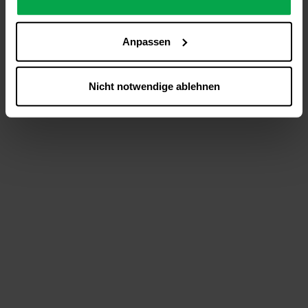
analysieren (Statistik-Cookies),
Inhalte und Funktionen an Ihre Interessen anzupassen
Anpassen
(Personalisierungs-Cookies)
Werbung in Übereinstimmung mit Ihren Interessen
anzuzeigen (Marketing-Cookies) sowie
Nicht notwendige ablehnen
….
Diese Einwilligung gilt für alle Online-Dienste der
Westfalen-Gruppe, die ein gemeinsames Consent-
Management-System nutzen. Ihre Entscheidung wird
domainübergreifend erkannt und respektiert, damit Sie
nicht auf jeder Plattform erneut zustimmen müssen.
Betroffene Online-Dienste:
westfalen.com,
hub.westfalen.com
Rechtsgrundlage:
Art. 6 Abs. 1 lit. a DSGVO i. V. m. § 25 Abs. 1 TDDDG
(für optionale Cookies),
§ 25 Abs. 1 TDDDG (für technisch notwendige
Cookies).