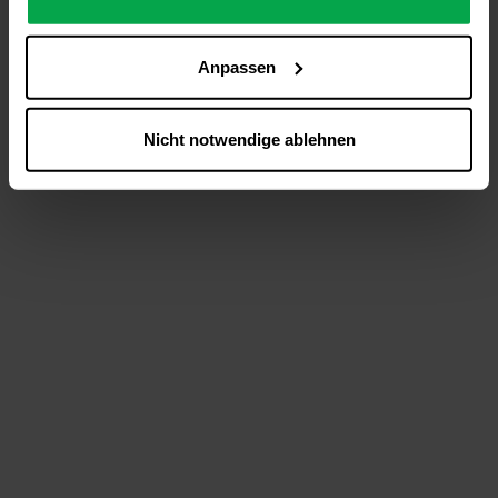
analysieren (Statistik-Cookies),
Inhalte und Funktionen an Ihre Interessen anzupassen
Anpassen
(Personalisierungs-Cookies)
Werbung in Übereinstimmung mit Ihren Interessen
anzuzeigen (Marketing-Cookies) sowie
Nicht notwendige ablehnen
….
Diese Einwilligung gilt für alle Online-Dienste der
Westfalen-Gruppe, die ein gemeinsames Consent-
Management-System nutzen. Ihre Entscheidung wird
domainübergreifend erkannt und respektiert, damit Sie
nicht auf jeder Plattform erneut zustimmen müssen.
Betroffene Online-Dienste:
westfalen.com,
hub.westfalen.com
Rechtsgrundlage:
Art. 6 Abs. 1 lit. a DSGVO i. V. m. § 25 Abs. 1 TDDDG
(für optionale Cookies),
§ 25 Abs. 1 TDDDG (für technisch notwendige
Cookies).