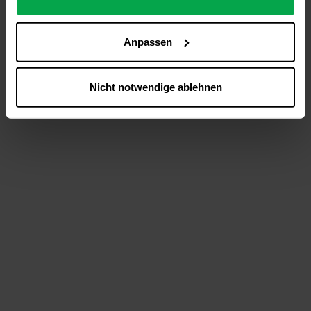
analysieren (Statistik-Cookies),
Inhalte und Funktionen an Ihre Interessen anzupassen
Anpassen
(Personalisierungs-Cookies)
Werbung in Übereinstimmung mit Ihren Interessen
anzuzeigen (Marketing-Cookies) sowie
Nicht notwendige ablehnen
….
Diese Einwilligung gilt für alle Online-Dienste der
Westfalen-Gruppe, die ein gemeinsames Consent-
Management-System nutzen. Ihre Entscheidung wird
domainübergreifend erkannt und respektiert, damit Sie
nicht auf jeder Plattform erneut zustimmen müssen.
Betroffene Online-Dienste:
westfalen.com,
hub.westfalen.com
Rechtsgrundlage:
Art. 6 Abs. 1 lit. a DSGVO i. V. m. § 25 Abs. 1 TDDDG
(für optionale Cookies),
§ 25 Abs. 1 TDDDG (für technisch notwendige
Cookies).