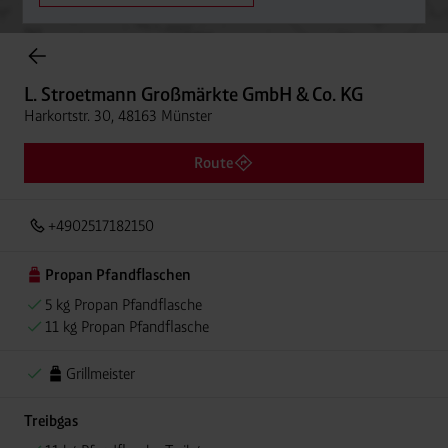
Onlineshop Flaschengase
L. Stroetmann Großmärkte GmbH & Co. KG
Harkortstr. 30, 48163 Münster
Route
+4902517182150
Propan Pfandflaschen
5 kg Propan Pfandflasche
11 kg Propan Pfandflasche
Grillmeister
Treibgas