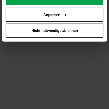
analysieren (Statistik-Cookies),
Inhalte und Funktionen an Ihre Interessen anzupassen
Anpassen
(Personalisierungs-Cookies)
Werbung in Übereinstimmung mit Ihren Interessen
anzuzeigen (Marketing-Cookies) sowie
Nicht notwendige ablehnen
….
Diese Einwilligung gilt für alle Online-Dienste der
Westfalen-Gruppe, die ein gemeinsames Consent-
Management-System nutzen. Ihre Entscheidung wird
domainübergreifend erkannt und respektiert, damit Sie
nicht auf jeder Plattform erneut zustimmen müssen.
Betroffene Online-Dienste:
westfalen.com,
hub.westfalen.com
Rechtsgrundlage:
Art. 6 Abs. 1 lit. a DSGVO i. V. m. § 25 Abs. 1 TDDDG
(für optionale Cookies),
§ 25 Abs. 1 TDDDG (für technisch notwendige
Cookies).