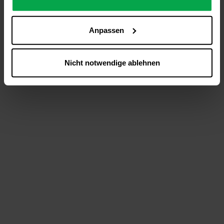
analysieren (Statistik-Cookies),
Inhalte und Funktionen an Ihre Interessen anzupassen
Anpassen
(Personalisierungs-Cookies)
Werbung in Übereinstimmung mit Ihren Interessen
anzuzeigen (Marketing-Cookies) sowie
Nicht notwendige ablehnen
….
Diese Einwilligung gilt für alle Online-Dienste der
Westfalen-Gruppe, die ein gemeinsames Consent-
Management-System nutzen. Ihre Entscheidung wird
domainübergreifend erkannt und respektiert, damit Sie
nicht auf jeder Plattform erneut zustimmen müssen.
Betroffene Online-Dienste:
westfalen.com,
hub.westfalen.com
Rechtsgrundlage:
Art. 6 Abs. 1 lit. a DSGVO i. V. m. § 25 Abs. 1 TDDDG
(für optionale Cookies),
§ 25 Abs. 1 TDDDG (für technisch notwendige
Cookies).