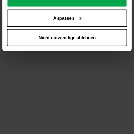
analysieren (Statistik-Cookies),
Inhalte und Funktionen an Ihre Interessen anzupassen
Anpassen
(Personalisierungs-Cookies)
Werbung in Übereinstimmung mit Ihren Interessen
anzuzeigen (Marketing-Cookies) sowie
Nicht notwendige ablehnen
….
Diese Einwilligung gilt für alle Online-Dienste der
Westfalen-Gruppe, die ein gemeinsames Consent-
Management-System nutzen. Ihre Entscheidung wird
domainübergreifend erkannt und respektiert, damit Sie
nicht auf jeder Plattform erneut zustimmen müssen.
Betroffene Online-Dienste:
westfalen.com,
hub.westfalen.com
Rechtsgrundlage:
Art. 6 Abs. 1 lit. a DSGVO i. V. m. § 25 Abs. 1 TDDDG
(für optionale Cookies),
§ 25 Abs. 1 TDDDG (für technisch notwendige
Cookies).