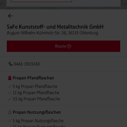
Onlineshop Flaschengase
SaFe Kunststoff- und Metalltechnik GmbH
August-Wilhelm-Kühnholz-Str. 38, 26135 Oldenburg
Route
0441-3503240
Propan Pfandflaschen
5 kg Propan Pfandflasche
11 kg Propan Pfandflasche
33 kg Propan Pfandflasche
Propan Nutzungsflaschen
5 kg Propan Nutzungsflasche
11 kg Propan Nutzungsflasche