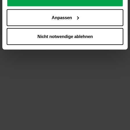
analysieren (Statistik-Cookies),
Inhalte und Funktionen an Ihre Interessen anzupassen
Anpassen
(Personalisierungs-Cookies)
Werbung in Übereinstimmung mit Ihren Interessen
anzuzeigen (Marketing-Cookies) sowie
Nicht notwendige ablehnen
….
Diese Einwilligung gilt für alle Online-Dienste der
Westfalen-Gruppe, die ein gemeinsames Consent-
Management-System nutzen. Ihre Entscheidung wird
domainübergreifend erkannt und respektiert, damit Sie
nicht auf jeder Plattform erneut zustimmen müssen.
Betroffene Online-Dienste:
westfalen.com,
hub.westfalen.com
Rechtsgrundlage:
Art. 6 Abs. 1 lit. a DSGVO i. V. m. § 25 Abs. 1 TDDDG
(für optionale Cookies),
§ 25 Abs. 1 TDDDG (für technisch notwendige
Cookies).