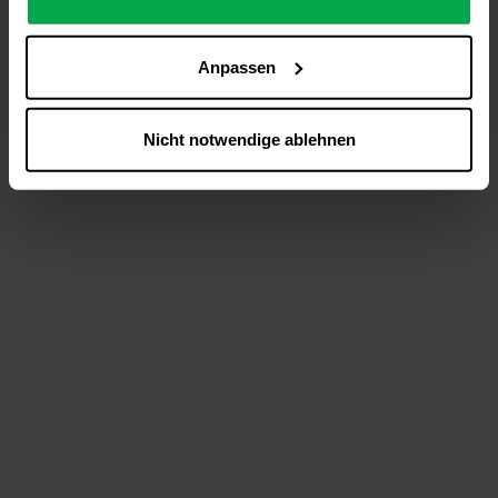
analysieren (Statistik-Cookies),
Inhalte und Funktionen an Ihre Interessen anzupassen
Anpassen
(Personalisierungs-Cookies)
Werbung in Übereinstimmung mit Ihren Interessen
anzuzeigen (Marketing-Cookies) sowie
Nicht notwendige ablehnen
….
Diese Einwilligung gilt für alle Online-Dienste der
Westfalen-Gruppe, die ein gemeinsames Consent-
Management-System nutzen. Ihre Entscheidung wird
domainübergreifend erkannt und respektiert, damit Sie
nicht auf jeder Plattform erneut zustimmen müssen.
Betroffene Online-Dienste:
westfalen.com,
hub.westfalen.com
Rechtsgrundlage:
Art. 6 Abs. 1 lit. a DSGVO i. V. m. § 25 Abs. 1 TDDDG
(für optionale Cookies),
§ 25 Abs. 1 TDDDG (für technisch notwendige
Cookies).