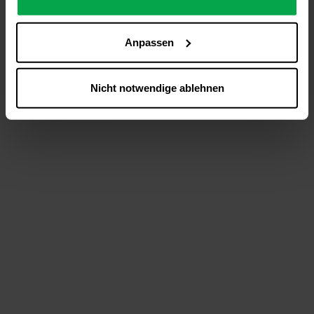
analysieren (Statistik-Cookies),
Inhalte und Funktionen an Ihre Interessen anzupassen
Anpassen
(Personalisierungs-Cookies)
Werbung in Übereinstimmung mit Ihren Interessen
anzuzeigen (Marketing-Cookies) sowie
Nicht notwendige ablehnen
….
Diese Einwilligung gilt für alle Online-Dienste der
Westfalen-Gruppe, die ein gemeinsames Consent-
Management-System nutzen. Ihre Entscheidung wird
domainübergreifend erkannt und respektiert, damit Sie
nicht auf jeder Plattform erneut zustimmen müssen.
Betroffene Online-Dienste:
westfalen.com,
hub.westfalen.com
Rechtsgrundlage:
Art. 6 Abs. 1 lit. a DSGVO i. V. m. § 25 Abs. 1 TDDDG
(für optionale Cookies),
§ 25 Abs. 1 TDDDG (für technisch notwendige
Cookies).