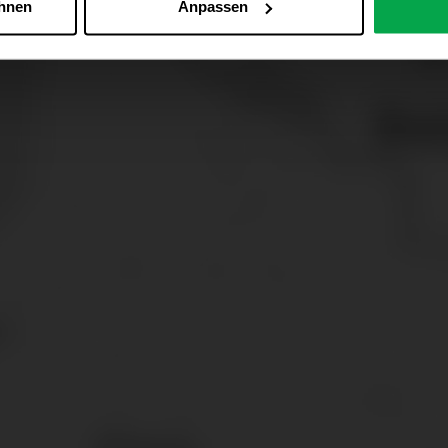
ehnen
Anpassen
Zu den Cookie-Einstellungen
 alle Online-Dienste der Westfalen-Gruppe, die ein gemeinsame
d domainübergreifend erkannt und respektiert, damit Sie nicht au
westfalen.com, hub.westfalen.com
 i. V. m. § 25 Abs. 1 TDDDG (für optionale Cookies),
echnisch notwendige Cookies).
ittlung:
Ihre Daten können an unsere Auftragsverarbeiter (z. B
 Partner in Drittländern übermittelt werden. Wenn eine Übermi
eau erfolgt, stellen wir geeignete Garantien gemäß Art. 46 DS
en je nach Zweck unterschiedlich lange gespeichert. Die maxi
zlich anders vorgeschrieben oder technisch erforderlich.
 AG & Co. KG, Industrieweg 43, 48155 Münster E-Mail: datens