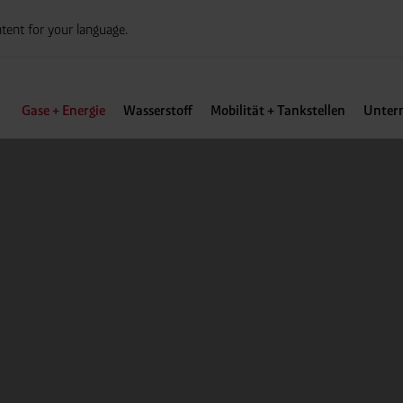
tent for your language.
Gase + Energie
Wasserstoff
Mobilität + Tankstellen
Unter