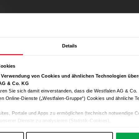
Details
Cookies
r Verwendung von Cookies und ähnlichen Technologien über
 AG & Co. KG
ren Sie sich damit einverstanden, dass die Westfalen AG & Co.
Verwendung von Google Maps zulassen
en Online-Dienste („Westfalen-Gruppe“) Cookies und ähnliche Te
Für die Auto-Adressvervollständigung, Standort-Karten und Routen-
ites, Portale und Apps zu ermöglichen (technisch notwendige C
Google-Anwendungen akzeptieren Sie bitte ALLE Cookies oder nur 
unserer Dienste zu analysieren (Statistik-Cookies),
Daten an Google übermittelt. Weitere Informationen:
Datenschutzerkl
 Ihre Interessen anzupassen (Personalisierungs-Cookies)
ng mit Ihren Interessen anzuzeigen (Marketing-Cookies) sowie