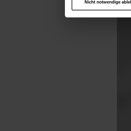
Nicht notwendige abl
….
Diese Einwilligung gilt für
nutzen. Ihre Entscheidung wir
zustimmen müssen.
Betroffene Online-Dienste:
Rechtsgrundlage:
Art. 6 Abs. 1 lit. a DSGVO
§ 25 Abs. 1 TDDDG (für t
Empfänger und Datenüberm
Consent-Management) sowie an
angemessenes Datenschutzniv
Standardvertragsklauseln).
Speicherdauer:
Cookies werd
400 Tage, sofern nicht geset
Verantwortlicher:
Westfalen