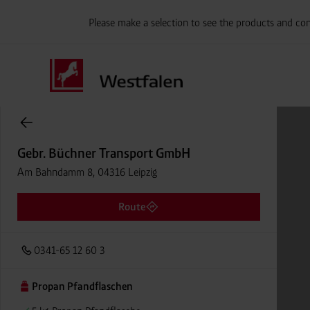
Please make a selection to see the products and con
Onlineshop Flaschengase
Gebr. Büchner Transport GmbH
Am Bahndamm 8, 04316 Leipzig
Route
0341-65 12 60 3
Propan Pfandflaschen