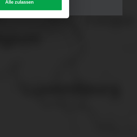
Alle zulassen
s Consent-Management-System
f jeder Plattform erneut
. für Webanalyse, Hosting,
ttlung in ein Land ohne
GVO sicher (z. B. EU-
male Speicherdauer beträgt
chutz@westfalen.com