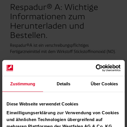
Respadur® A: Wichtige
Informationen zum
Herunterladen und
Bestellen.
Respadur®A ist ein verschreibungspflichtiges
Fertigarzneimittel mit dem Wirkstoff Stickstoffmonoxid (NO).
Hier finden Sie alle wichtigen Informationen als PDF zum
Download:
Zustimmung
Details
Über Cookies
Downloads
Diese Webseite verwendet Cookies
Fachinformation und Schulungsmaterial.
Einwilligungserklärung zur Verwendung von Cookies
und ähnlichen Technologien übergreifend auf
Fachinformation Respadur® A 1000ppm mol/mol. Gas zur
mehreren Plattformen der Westfalen AG & Co. KG