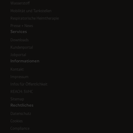
Wasserstoff
Speicherdauer beträgt 400 Tage, sofern nicht gesetzlich
Mobilität und Tankstellen
anders vorgeschrieben oder technisch erforderlich.
Verantwortlicher:
Westfalen AG & Co. KG, Industrieweg
Respiratorische Heimtherapie
43, 48155 Münster E-Mail: datenschutz@westfalen.com
Presse + News
Services
Downloads
Kundenportal
Jobportal
Informationen
Kontakt
Impressum
Infos für Öffentlichkeit
REACH: SVHC
Sitemap
Rechtliches
Datenschutz
Cookies
Compliance