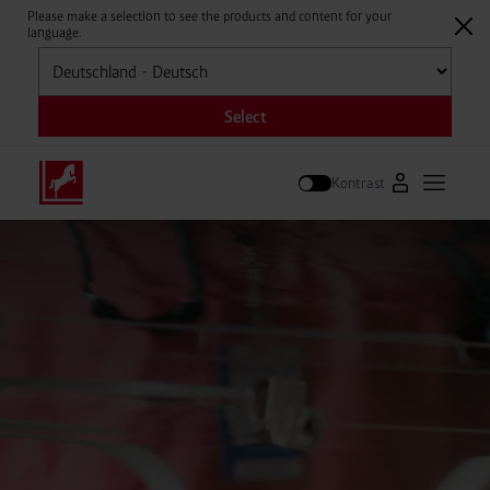
Please make a selection to see the products and content for your
language.
Auswählen
Select
Kontrast
Zum Westfale
Hauptm
Suche