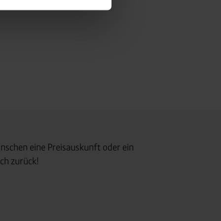
f jeder Plattform erneut
. für Webanalyse, Hosting,
ttlung in ein Land ohne
GVO sicher (z. B. EU-
nschen eine Preisauskunft oder ein
male Speicherdauer beträgt
ch zurück!
chutz@westfalen.com