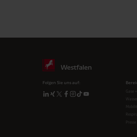
Friendly
Captcha ⇗
Anti-Roboter-Verifizierung
Hier klicken
Folgen Sie uns auf:
Berei
Gase +
Wasser
Mobili
Respir
Presse