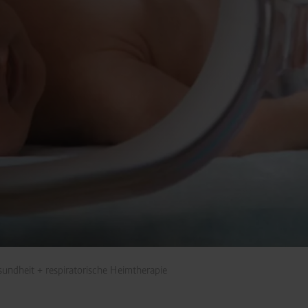
undheit + respiratorische Heimtherapie