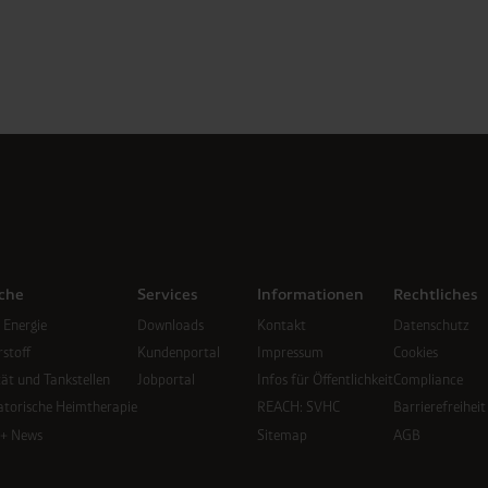
che
Services
Informationen
Rechtliches
 Energie
Downloads
Kontakt
Datenschutz
stoff
Kundenportal
Impressum
Cookies
tät und Tankstellen
Jobportal
Infos für Öffentlichkeit
Compliance
atorische Heimtherapie
REACH: SVHC
Barrierefreiheit
 + News
Sitemap
AGB