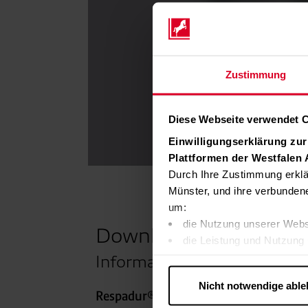
Video anseh
Zustimmung
Diese Webseite verwendet 
Einwilligungserklärung zu
Plattformen der Westfalen
Durch Ihre Zustimmung erklä
Münster, und ihre verbunden
um:
die Nutzung unserer Webs
Downloads
die Leistung und Nutzung 
Inhalte und Funktionen an
Informationsmaterial.
Werbung in Übereinstimmu
Nicht notwendige abl
….
Respadur® A - Stickstoffmonoxid für d
Diese Einwilligung gilt für