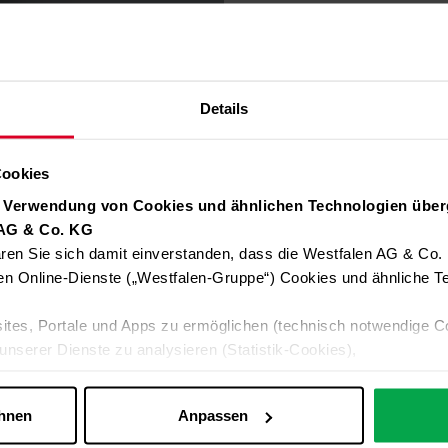
Erfahren Sie in 
en
Minuten mehr ü
Details
Cookies
r Verwendung von Cookies und ähnlichen Technologien über
 AG & Co. KG
ren Sie sich damit einverstanden, dass die Westfalen AG & Co.
en Online-Dienste („Westfalen-Gruppe“) Cookies und ähnliche Te
ites, Portale und Apps zu ermöglichen (technisch notwendige C
unserer Dienste zu analysieren (Statistik-Cookies),
 Ihre Interessen anzupassen (Personalisierungs-Cookies)
ng mit Ihren Interessen anzuzeigen (Marketing-Cookies) sowie
ehnen
Anpassen
ie Therapie
 alle Online-Dienste der Westfalen-Gruppe, die ein gemeinsame