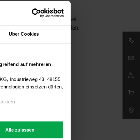
diesem Video in weniger als zwei
ber Respadur® A von Westfalen.
Über Cookies
Email:
greifend auf mehreren
 KG, Industrieweg 43, 48155
chnologien einsetzen dürfen,
ookies),
Alle zulassen
s Consent-Management-System