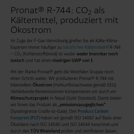
Pronat® R-744: CO
als
2
Kältemittel, produziert mit
Ökostrom
Im Zuge der F-Gas-Verordnung greifen Sie als Kälte-Klima-
Experten immer häufiger zu
natürlichen Kältemitteln
? R-744
– CO
(Kohlenstoffdioxid) ist weder
weder brennbar noch
2
toxisch
und hat einen
niedrigen GWP von 1
.
Mit der Marke Pronat® geht die Westfalen Gruppe noch
einen Schritt weiter: Wir produzieren Pronat® R-744 mit
bilanziellem
Ökostrom
(Herkunfts­nachweise gemäß EEG).
Verbleibende Reste­missionen kompensieren wir durch ein
Klimaschutzprojekt
in Nepal (Gold-Standard). Damit bieten
wir Ihnen das Produkt als
„emissionsausgeglichen”
(Systemgrenze Cradle-to-Gate). Den
Product Carbon
Footprint (PCF)
haben wir gemäß ISO 14067 auf Basis einer
Ökobilanz nach ISO 14040 und ISO 14044 berechnet und
durch den
TÜV Rheinland
prüfen und zertifizieren lassen.