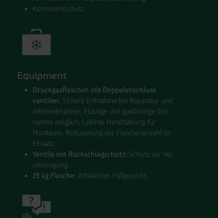
Korrosions
schutz.
Equipment
Druck
gas
flaschen mit Doppel
anschluss
ventilen:
Sichere Ent
nahme bei Reparatur und
In
be
trieb
nahme; Flüssige und gas
förmige Ent
nah
me möglich; Leichte Hand
habung für
Monteure; Re
du
zie
rung der Fla
schen
anzahl im
Ein
satz.
Ventile mit Rück
schlag
schutz:
Schutz vor Ver
un
reinigung.
25 kg Flasche:
Attraktives Füll
gewicht.