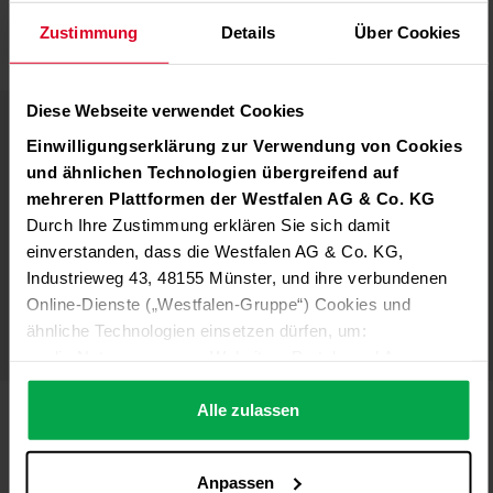
R-744 im Überblick:
Zustimmung
Details
Über Cookies
Die Grafik zeigt, welche Schritte wir bei
der Bewertung des Fußabdrucks (Product
Carbon Footprint – PCF) von Pronat® R-
Diese Webseite verwendet Cookies
744 berücksichtigen.
Einwilligungserklärung zur Verwendung von Cookies
und ähnlichen Technologien übergreifend auf
mehreren Plattformen der Westfalen AG & Co. KG
Durch Ihre Zustimmung erklären Sie sich damit
einverstanden, dass die Westfalen AG & Co. KG,
Industrieweg 43, 48155 Münster, und ihre verbundenen
Online-Dienste („Westfalen-Gruppe“) Cookies und
ähnliche Technologien einsetzen dürfen, um:
die Nutzung unserer Websites, Portale und Apps zu
ermöglichen (technisch notwendige Cookies),
die Leistung und Nutzung unserer Dienste zu
Alle zulassen
Im Detail: Informationen zur
analysieren (Statistik-Cookies),
Inhalte und Funktionen an Ihre Interessen anzupassen
Produktion, Abfüllung und
Anpassen
(Personalisierungs-Cookies)