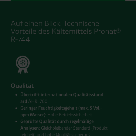
Auf einen Blick: Technische
Vorteile des Kältemittels Pronat®
R-744
Qualität
Über
trifft inter
na
tio
na
len Qualitäts
stand
ard
AHRI 700.
Geringer Feuch
tig
keits
gehalt (max. 5 Vol.-
ppm Wasser):
Hohe Betriebs
sicherheit.
Geprüfte Qualität durch regelmäßige
Analysen:
Gleich
bleibender Stand
ard (Produkt
reinheit) und hohe Qua
li
täts
sicherung.