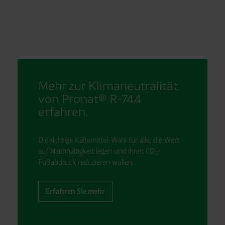
Friendly
Captcha ⇗
Anti-Roboter-Verifizierung
Hier klicken
Mehr zur Klimaneutralität
von Pronat® R-744
erfahren.
Die richtige Kältemittel-Wahl für alle, die Wert
auf Nachhaltigkeit legen und ihren CO
-
2
Fußabdruck reduzieren wollen.
Erfahren Sie mehr