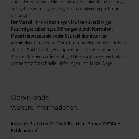
unter den Vorgaben. Die Einhaltung des niedrigen Feuchtig­
keits­gehalts wird regel­mäßig durch Analysen geprüft und
bestätigt.
Der Vorteil: Ihre Kälte­anlagen laufen zuverlässiger.
Feuchtig­keits­bedingte Störungen durch Korrosion,
Material­abtragungen oder Säure­bildung werden
vermieden.
Ein weiterer Vorteil unserer eigenen Produktions­
stätten: Auch bei CO
-Knapp­heit auf den internationalen
2
Märkten bleiben wir lieferfähig. Dabei sorgt unser Vertriebs­
partner­netz für schnelle Lieferungen und kurze Wege.
Downloads
Weitere Informationen.
Infos für Praktiker 7 - Das Kältemittel Pronat® R744 –
Kohlendioxid