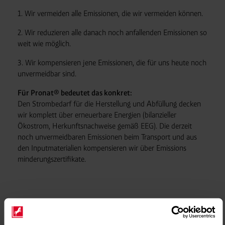
1. Wir vermeiden alle Emissionen, die wir vermeiden können.
2. Wir reduzieren alle danach noch an­fall­en­den Emi­ssio­nen so
weit wie möglich.
3. Wir kompensieren jene Emissionen, die für uns heute noch
unvermeidbar sind.
Für Pronat® bedeutet das konkret:
Den Strom
bedarf für die Her­stellung und Abfüllung decken
wir komplett über erneuerbare Energien (bilanzieller
Ökostrom, Herkunftsnachweise gemäß EEG). Die der
zeit
noch un­ver­meid­baren Emissionen beim Transport und aus
den Input­materialien kompensieren wir über Emissions
minderungs
zertifikate.
Der gesamte Prozess von Pronat®