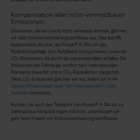
an unsere Auftragsverarbeiter (z. B. für Webanalyse,
Hosting, Consent-Management) sowie an Partner in
Kompensation aller nicht-vermeidbaren
Drittländern übermittelt werden. Wenn eine Übermittlung
Emissionen.
in ein Land ohne angemessenes Datenschutzniveau
Emissionen, die wir (noch) nicht vermeiden können, gleichen
erfolgt, stellen wir geeignete Garantien gemäß Art. 46
wir über Emissions­minderungs­zertifikate aus. Dies betrifft
DSGVO sicher (z. B. EU-Standardvertragsklauseln).
insbesondere die Lkw, die Pronat® R-744 von der
Speicherdauer:
Cookies werden je nach Zweck
Produktions­anlage zum Abfüll­werk transportieren, sowie die
unterschiedlich lange gespeichert. Die maximale
CO
-Emissionen, die durch die Input­materialien anfallen. Die
2
Speicherdauer beträgt 400 Tage, sofern nicht gesetzlich
Emissionen der Fahrzeuge werden nach internationalen
anders vorgeschrieben oder technisch erforderlich.
Standards bewertet und in CO
-Äquivalenten dargestellt.
2
Verantwortlicher:
Westfalen AG & Co. KG, Industrieweg
Diese CO
-Emissionen gleichen wir aus, indem wir in ein
2
43, 48155 Münster E-Mail: datenschutz@westfalen.com
eigenes Klimaschutzprojekt nach internationalem Gold-
Standard
investieren.
Kunden, die auch den Transport von Pronat® R-744 bis zur
Liefer­adresse berücksichtigen möchten, unterstützen wir
gern beim Erwerb von Emissions­minderungs­zertifikaten.