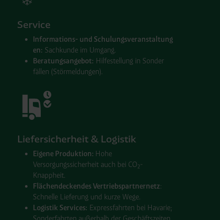
Service
Informations- und Schulungs
ver
an
stal
tung
en:
Sachkunde im Um
gang.
Beratungs
angebot:
Hilfe
stellung in Sonder
fällen (Stör
meldungen).
Liefersicherheit & Logistik
Eigene Produktion:
Hohe
Versorgungssicherheit auch bei CO
-
2
Knappheit.
Flächen
deck
en
des Vertriebs
partner
netz
:
Schnelle Lieferung und kurze Wege.
Logistik Services:
Express
fahrten bei Havarie;
Sonder
fahrten außerhalb der Geschäfts
zeiten.