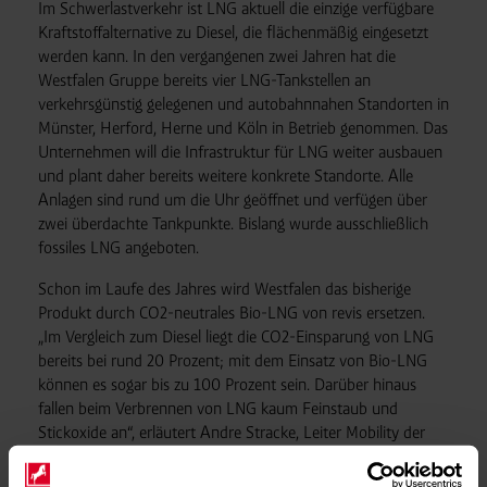
Im Schwerlastverkehr ist LNG aktuell die einzige verfügbare
Kraftstoffalternative zu Diesel, die flächenmäßig eingesetzt
werden kann. In den vergangenen zwei Jahren hat die
Westfalen Gruppe bereits vier LNG-Tankstellen an
verkehrsgünstig gelegenen und autobahnnahen Standorten in
Münster, Herford, Herne und Köln in Betrieb genommen. Das
Unternehmen will die Infrastruktur für LNG weiter ausbauen
und plant daher bereits weitere konkrete Standorte. Alle
Anlagen sind rund um die Uhr geöffnet und verfügen über
zwei überdachte Tankpunkte. Bislang wurde ausschließlich
fossiles LNG angeboten.
Schon im Laufe des Jahres wird Westfalen das bisherige
Produkt durch CO2-neutrales Bio-LNG von revis ersetzen.
„Im Vergleich zum Diesel liegt die CO2-Einsparung von LNG
bereits bei rund 20 Prozent; mit dem Einsatz von Bio-LNG
können es sogar bis zu 100 Prozent sein. Darüber hinaus
fallen beim Verbrennen von LNG kaum Feinstaub und
Stickoxide an“, erläutert Andre Stracke, Leiter Mobility der
Westfalen Gruppe. „Wir sehen in der zukünftig
flächendeckenden Verfügbarkeit von Bio-LNG an unseren