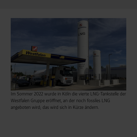
an unsere Auftragsverarbeiter (z. B. für Webanalyse,
Hosting, Consent-Management) sowie an Partner in
Drittländern übermittelt werden. Wenn eine Übermittlung
in ein Land ohne angemessenes Datenschutzniveau
erfolgt, stellen wir geeignete Garantien gemäß Art. 46
DSGVO sicher (z. B. EU-Standardvertragsklauseln).
Speicherdauer:
Cookies werden je nach Zweck
unterschiedlich lange gespeichert. Die maximale
Speicherdauer beträgt 400 Tage, sofern nicht gesetzlich
anders vorgeschrieben oder technisch erforderlich.
Verantwortlicher:
Westfalen AG & Co. KG, Industrieweg
43, 48155 Münster E-Mail: datenschutz@westfalen.com
Im Sommer 2022 wurde in Köln die vierte LNG-Tankstelle der
Westfalen Gruppe eröffnet, an der noch fossiles LNG
angeboten wird; das wird sich in Kürze ändern.