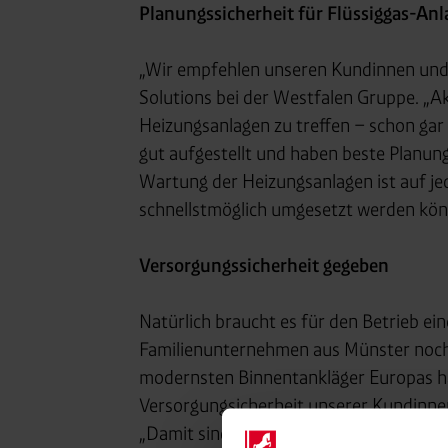
Planungssicherheit für Flüssiggas-An
„Wir empfehlen unseren Kundinnen und 
Solutions bei der Westfalen Gruppe. „Ak
Heizungsanlagen zu treffen – schon gar 
gut aufgestellt und haben beste Planung
Wartung der Heizungsanlagen ist auf jede
schnellstmöglich umgesetzt werden kön
Versorgungssicherheit gegeben
Natürlich braucht es für den Betrieb e
Familienunternehmen aus Münster noch f
modernsten Binnentankläger Europas habe
Versorgungsicherheit unserer Kundinnen 
„Damit sind wir auch für die aktuelle Hei