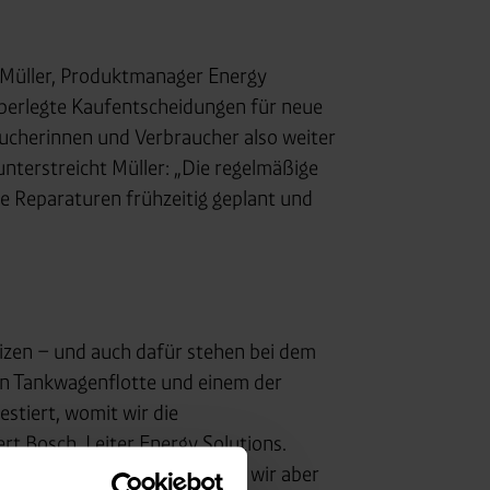
 Müller, Produktmanager Energy
nüberlegte Kaufentscheidungen für neue
aucherinnen und Verbraucher also weiter
nterstreicht Müller: „Die regelmäßige
che Reparaturen frühzeitig geplant und
eizen – und auch dafür stehen bei dem
en Tankwagenflotte und einem der
stiert, womit wir die
rt Bosch, Leiter Energy Solutions.
Partner. Gleichzeitig arbeiten wir aber