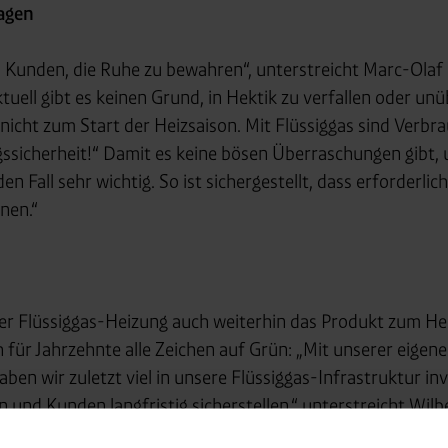
lagen
Kunden, die Ruhe zu bewahren“, unterstreicht Marc-Olaf
tuell gibt es keinen Grund, in Hektik zu verfallen oder u
nicht zum Start der Heizsaison. Mit Flüssiggas sind Verbr
ssicherheit!“ Damit es keine bösen Überraschungen gibt, u
n Fall sehr wichtig. So ist sichergestellt, dass erforderli
nen.“
iner Flüssiggas-Heizung auch weiterhin das Produkt zum H
ür Jahrzehnte alle Zeichen auf Grün: „Mit unserer eigen
n wir zuletzt viel in unsere Flüssiggas-Infrastruktur inve
und Kunden langfristig sicherstellen,“ unterstreicht Wilbe
zsaison bestens aufgestellt – und bleiben ein verlässlicher 