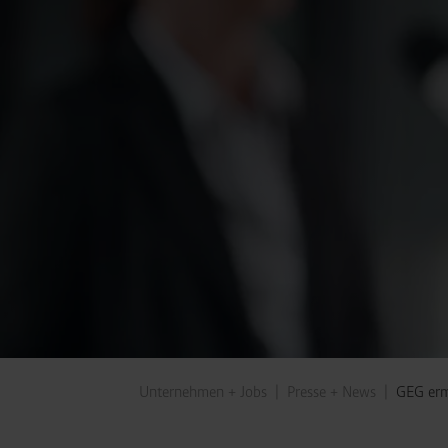
Unternehmen + Jobs
Presse + News
GEG ermö