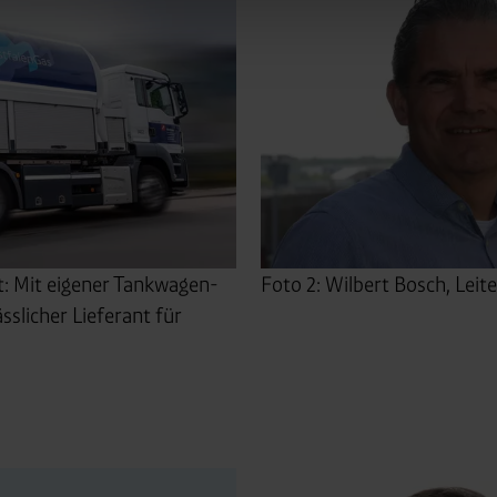
westfalen.com, hub.westfalen.com
 i. V. m. § 25 Abs. 1 TDDDG (für optionale Cookies),
echnisch notwendige Cookies).
ittlung:
Ihre Daten können an unsere Auftragsverarbeiter (z. B
 Partner in Drittländern übermittelt werden. Wenn eine Übermi
eau erfolgt, stellen wir geeignete Garantien gemäß Art. 46 DS
t: Mit eigener Tankwagen-
Foto 2: Wilbert Bosch, Leit
en je nach Zweck unterschiedlich lange gespeichert. Die maxi
sslicher Lieferant für
zlich anders vorgeschrieben oder technisch erforderlich.
 AG & Co. KG, Industrieweg 43, 48155 Münster E-Mail: datens