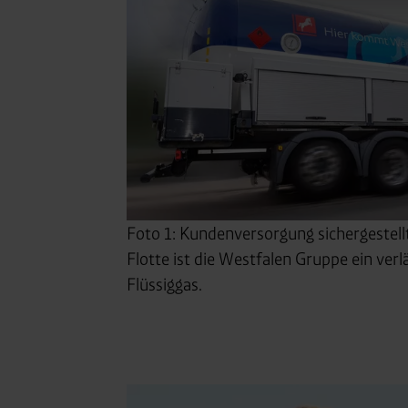
zustimmen müssen.
Betroffene Online-Dienste:
Rechtsgrundlage:
Art. 6 Abs. 1 lit. a DSGVO
§ 25 Abs. 1 TDDDG (für t
Empfänger und Datenüberm
Consent-Management) sowie an
angemessenes Datenschutzniv
Standardvertragsklauseln).
Foto 1: Kundenversorgung sichergestell
Speicherdauer:
Cookies werd
Flotte ist die Westfalen Gruppe ein verlä
400 Tage, sofern nicht geset
Flüssiggas.
Verantwortlicher:
Westfalen