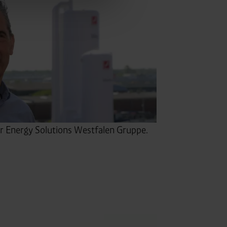
. für Webanalyse, Hosting,
ttlung in ein Land ohne
GVO sicher (z. B. EU-
er Energy Solutions Westfalen Gruppe.
male Speicherdauer beträgt
chutz@westfalen.com