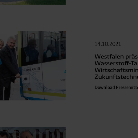
 Partner in Drittländern übermittelt werden. Wenn eine Übermi
eau erfolgt, stellen wir geeignete Garantien gemäß Art. 46 DS
en je nach Zweck unterschiedlich lange gespeichert. Die maxi
zlich anders vorgeschrieben oder technisch erforderlich.
 AG & Co. KG, Industrieweg 43, 48155 Münster E-Mail: datens
14.10.2021
Westfalen präs
Wasserstoff-Ta
Wirtschaftsmini
Zukunftstechn
Download Pressemitt