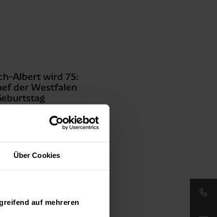
ch-Albert wird 75:
hef der Westfalen
Geburtstag
eilung
Über Cookies
greifend auf mehreren
Email: