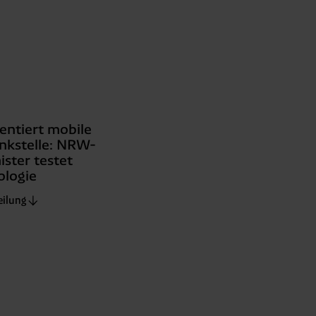
ttlung in ein Land ohne
GVO sicher (z. B. EU-
male Speicherdauer beträgt
chutz@westfalen.com
entiert mobile
nkstelle: NRW-
ster testet
ologie
eilung