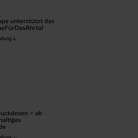
pe unterstützt das
eFürDasAhrtal
eilung
ruckdosen – ab
haltiges
de
eilung