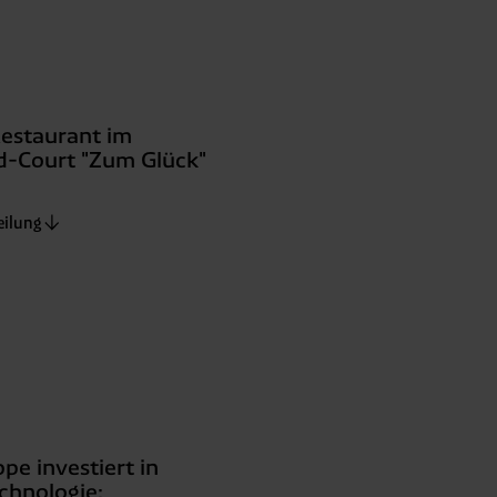
estaurant im
d-Court "Zum Glück"
eilung
pe investiert in
chnologie: