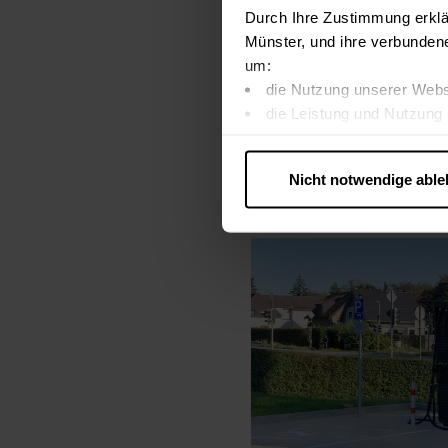
Durch Ihre Zustimmung erklä
Münster, und ihre verbunden
um:
die Nutzung unserer Webs
die Leistung und Nutzung 
Inhalte und Funktionen an
Werbung in Übereinstimmu
Nicht notwendige abl
….
Diese Einwilligung gilt für
nutzen. Ihre Entscheidung wir
zustimmen müssen.
Betroffene Online-Dienste:
Rechtsgrundlage:
Art. 6 Abs. 1 lit. a DSGVO
§ 25 Abs. 1 TDDDG (für t
Empfänger und Datenüberm