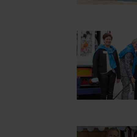
Consent-Management) sowie an
angemessenes Datenschutzniv
Standardvertragsklauseln).
Speicherdauer:
Cookies werd
400 Tage, sofern nicht geset
Verantwortlicher:
Westfalen