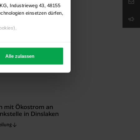
 KG, Industrieweg 43, 48155
n mit Ökostrom an
chnologien einsetzen dürfen,
Tankstelle in Ochtrup
eilung
ookies),
Alle zulassen
s Consent-Management-System
f jeder Plattform erneut
n mit Ökostrom an
kstelle in Dinslaken
eilung
. für Webanalyse, Hosting,