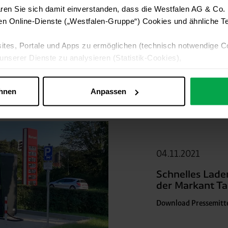
ren Sie sich damit einverstanden, dass die Westfalen AG & Co.
Schnelles Lade
en Online-Dienste („Westfalen-Gruppe“) Cookies und ähnliche Te
der Westfalen 
Download Pressemitt
ites, Portale und Apps zu ermöglichen (technisch notwendige C
unserer Dienste zu analysieren (Statistik-Cookies),
 Ihre Interessen anzupassen (Personalisierungs-Cookies)
ng mit Ihren Interessen anzuzeigen (Marketing-Cookies) sowie
ehnen
Anpassen
 alle Online-Dienste der Westfalen-Gruppe, die ein gemeinsame
d domainübergreifend erkannt und respektiert, damit Sie nicht au
westfalen.com, hub.westfalen.com
04.11.2021
 i. V. m. § 25 Abs. 1 TDDDG (für optionale Cookies),
Schnelles Lade
echnisch notwendige Cookies).
der Markant Tan
Download Pressemitt
ittlung:
Ihre Daten können an unsere Auftragsverarbeiter (z. B