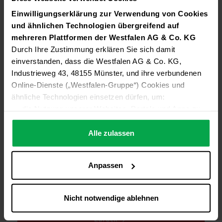
Einwilligungserklärung zur Verwendung von Cookies
und ähnlichen Technologien übergreifend auf
mehreren Plattformen der Westfalen AG & Co. KG
Durch Ihre Zustimmung erklären Sie sich damit
einverstanden, dass die Westfalen AG & Co. KG,
Industrieweg 43, 48155 Münster, und ihre verbundenen
Online-Dienste („Westfalen-Gruppe“) Cookies und
ähnliche Technologien einsetzen dürfen, um:
die Nutzung unserer Websites, Portale und Apps zu
Die Wasserstoff-Tankstelle in Münster-Amelsbüren wurde 2016
ermöglichen (technisch notwendige Cookies),
eröffnet und wird nun den Betrieb einstellen.
die Leistung und Nutzung unserer Dienste zu
Alle zulassen
analysieren (Statistik-Cookies),
Inhalte und Funktionen an Ihre Interessen anzupassen
Download Pressemitteilung
Download Bild
Anpassen
(Personalisierungs-Cookies)
Werbung in Übereinstimmung mit Ihren Interessen
anzuzeigen (Marketing-Cookies) sowie
Nicht notwendige ablehnen
….
Diese Einwilligung gilt für alle Online-Dienste der
Zurück