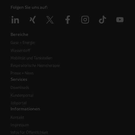
DSGVO sicher (z. B. EU-Standardvertragsklauseln).
Folgen Sie uns auf:
Speicherdauer:
Cookies werden je nach Zweck
unterschiedlich lange gespeichert. Die maximale
Speicherdauer beträgt 400 Tage, sofern nicht gesetzlich
anders vorgeschrieben oder technisch erforderlich.
Bereiche
Verantwortlicher:
Westfalen AG & Co. KG, Industrieweg
Gase + Energie
43, 48155 Münster E-Mail: datenschutz@westfalen.com
Wasserstoff
Mobilität und Tankstellen
Respiratorische Heimtherapie
Presse + News
Services
Downloads
Kundenportal
Jobportal
Informationen
Kontakt
Impressum
Infos für Öffentlichkeit