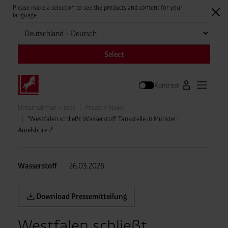
Please make a selection to see the products and content for your
language.
Auswählen
Select
Kontrast
Zum Westfale
Hauptm
Suche
Unternehmen + Jobs
Presse + News
"Westfalen schließt Wasserstoff-Tankstelle in Münster-
Amelsbüren"
Wasserstoff
26.03.2026
Download Pressemitteilung
Westfalen schließt