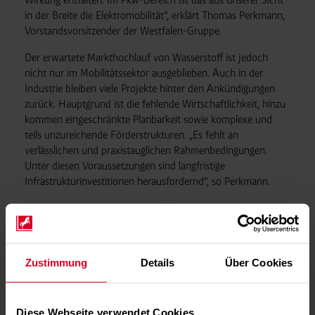
in der Breite die Elektromobilität“, erklärt Thomas Perkmann,
Vorstandsvorsitzender der Westfalen-Gruppe.
Der erwartete Markthochlauf von Wasserstoff ist jedoch
nicht nur im Mobilitätssektor ausgeblieben. Auch in der
Industrie bleiben viele Projekte hinter den Ankündigungen
zurück. Hauptgrund ist die fehlende Wirtschaftlichkeit, hinzu
kommen eingeschränkte Planbarkeit sowie komplexe und
teils unzureichende Förderstrukturen. „Es fehlt an
verlässlichen und praxistauglichen Rahmenbedingungen.
Unter diesen Voraussetzungen sind langfristige
Infrastrukturinvestitionen herausfordernd“, so Perkmann.
„Wir sind weiterhin vom Potenzial überzeugt, das Wasserstoff
für die Energiewende mitbringt und sehen auch zukünftig
Anwendungsmöglichkeiten in der Mobilität. Dort, wo sich
gemeinsam mit Partnern verlässlichere Rahmenbedingungen
Zustimmung
Details
Über Cookies
ergeben, können dann schon heute Leuchtturmprojekte
entwickelt werden“, stellt der Westfalen-Vorstandsvorsitzende
klar. Entsprechende Projekte befinden sich zurzeit in Planung.
Diese Webseite verwendet Cookies