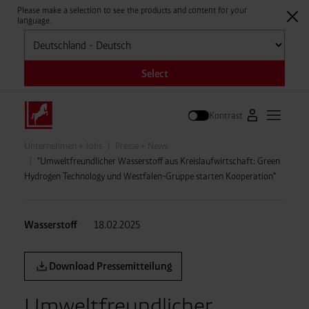
Please make a selection to see the products and content for your
language.
Auswählen
Select
Kontrast
Zum Westfale
Hauptm
Suche
Unternehmen + Jobs
Presse + News
"Umweltfreundlicher Wasserstoff aus Kreislaufwirtschaft: Green
Hydrogen Technology und Westfalen-Gruppe starten Kooperation"
Wasserstoff
18.02.2025
Download Pressemitteilung
Umweltfreundlicher