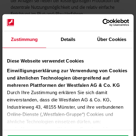
der Anlagen sei neben der kostengünstigen Produktion die
dezentrale Nutzungsmöglichkeit und die relativ einfache
Errichtung im Plug-and-Play-Verfahren.
Auf der Partnerschaft aufbauend, möchten Westfalen und
GHT dieses Modell der Wasserstoffversorgung potenziell
auch auf weitere Partner ausweiten. Ziel ist es, alle
Zustimmung
Details
Über Cookies
Teilnehmer der Wertschöpfungskette miteinander zu
verbinden, um für größtmögliche Effizienz bei der Produktion,
beim Transport und beim Vertrieb von umweltfreundlichem
Diese Webseite verwendet Cookies
Wasserstoff zu sorgen. „Mit gesammelten Kräften zahlen wir
Einwilligungserklärung zur Verwendung von Cookies
so auf die Entwicklung des Wasserstoffmarktes ein und
und ähnlichen Technologien übergreifend auf
steuern unseren Teil zur Beschleunigung der Energiewende in
mehreren Plattformen der Westfalen AG & Co. KG
Deutschland bei“, ist Dohn überzeugt.
Durch Ihre Zustimmung erklären Sie sich damit
einverstanden, dass die Westfalen AG & Co. KG,
Industrieweg 43, 48155 Münster, und ihre verbundenen
Online-Dienste („Westfalen-Gruppe“) Cookies und
ähnliche Technologien einsetzen dürfen, um:
die Nutzung unserer Websites, Portale und Apps zu
ermöglichen (technisch notwendige Cookies),