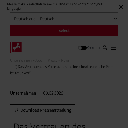
Please make a selection to see the products and content for your
language.
Auswählen
Select
Kontrast
Zum Westfale
Hauptm
Suche
Unternehmen + Jobs
Presse + News
"„Das Vertrauen des Mittelstands in eine klimafreundliche Politik
ist gesunken“"
Unternehmen
09.02.2026
Download Pressemitteilung
„Das Vertrauen des