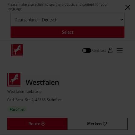
Please make a selection to see the products and content for your
language.
Auswählen
Select
Kontrast
Zum Westfale
Hauptm
Suche
Westfalen Tankstelle
Carl-Benz-Str. 2, 48565 Steinfurt
Geöffnet
●
Route
Merken