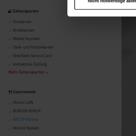
Nicht notwendige abl
….
Diese Einwilligung gilt für
Zahlungsarten
nutzen. Ihre Entscheidung wir
Girokarten
zustimmen müssen.
Kreditkarten
Betroffene Online-Dienste:
Rechtsgrundlage:
Mobile Payment
Art. 6 Abs. 1 lit. a DSGVO
Tank- und Flottenkarten
§ 25 Abs. 1 TDDDG (für t
Westfalen Service Card
kontaktlose Zahlung
Mehr Zahlungsarten
Empfänger und Datenüberm
Consent-Management) sowie an
angemessenes Datenschutzniv
Gastronomie
Standardvertragsklauseln).
Alvore Caffè
Speicherdauer:
Cookies werd
BURGER KING®
400 Tage, sofern nicht geset
Verantwortlicher:
Westfalen
RECUP-Partner
Warme Speisen