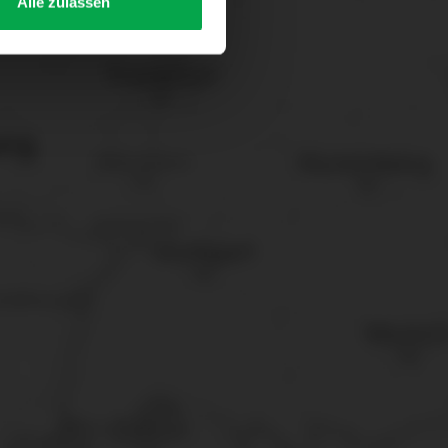
Alle zulassen
s Consent-Management-System
f jeder Plattform erneut
. für Webanalyse, Hosting,
ttlung in ein Land ohne
GVO sicher (z. B. EU-
male Speicherdauer beträgt
chutz@westfalen.com