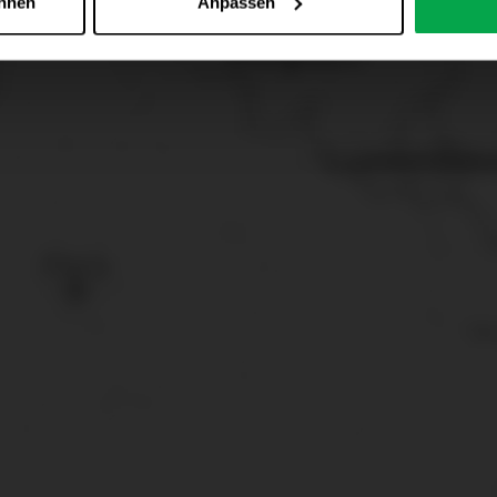
ehnen
Anpassen
 alle Online-Dienste der Westfalen-Gruppe, die ein gemeinsame
d domainübergreifend erkannt und respektiert, damit Sie nicht au
westfalen.com, hub.westfalen.com
 i. V. m. § 25 Abs. 1 TDDDG (für optionale Cookies),
echnisch notwendige Cookies).
ittlung:
Ihre Daten können an unsere Auftragsverarbeiter (z. B
 Partner in Drittländern übermittelt werden. Wenn eine Übermi
eau erfolgt, stellen wir geeignete Garantien gemäß Art. 46 DS
en je nach Zweck unterschiedlich lange gespeichert. Die maxi
zlich anders vorgeschrieben oder technisch erforderlich.
 AG & Co. KG, Industrieweg 43, 48155 Münster E-Mail: datens