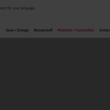
tent for your language.
Gase + Energie
Wasserstoff
Mobilität + Tankstellen
Unter