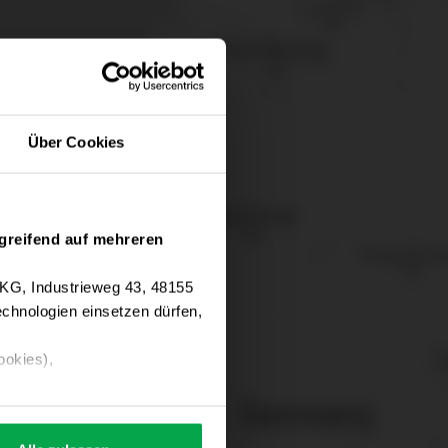
Über Cookies
greifend auf mehreren
 KG, Industrieweg 43, 48155
chnologien einsetzen dürfen,
ookies),