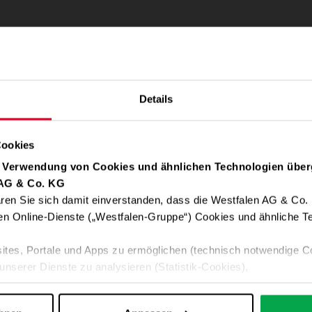
Details
Cookies
r Verwendung von Cookies und ähnlichen Technologien über
 AG & Co. KG
ren Sie sich damit einverstanden, dass die Westfalen AG & Co.
en Online-Dienste („Westfalen-Gruppe“) Cookies und ähnliche Te
ites, Portale und Apps zu ermöglichen (technisch notwendige C
unserer Dienste zu analysieren (Statistik-Cookies),
 Ihre Interessen anzupassen (Personalisierungs-Cookies)
ng mit Ihren Interessen anzuzeigen (Marketing-Cookies) sowie