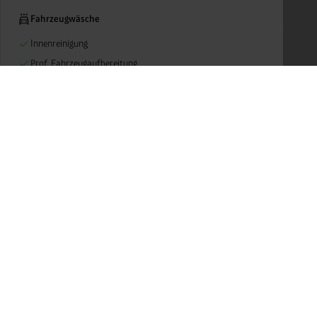
Fahrzeugwäsche
Innenreinigung
Prof. Fahrzeugaufbereitung
Waschanlage Pkw
Fahrzeugservices
Luftdruck (kostenlos)
Post & Paket
Amazon Locker: Robert
Folgen Sie uns auf:
Berei
Paketdienst Hermes
Gase +
Wasser
Weitere Services
Mobili
Respir
Propangas
Presse