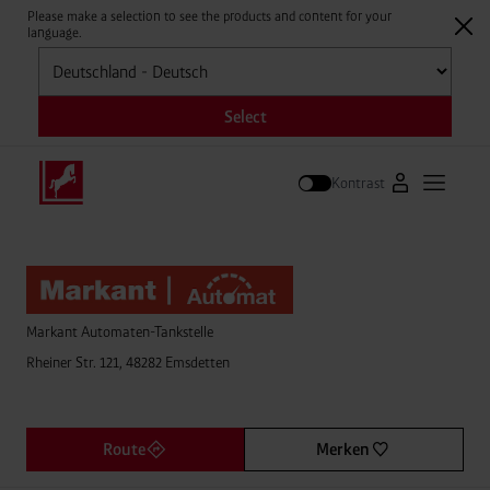
Please make a selection to see the products and content for your
language.
Auswählen
Select
Kontrast
Zum Westfale
Hauptm
Suche
Markant Automaten-Tankstelle
Rheiner Str. 121, 48282 Emsdetten
Route
Merken