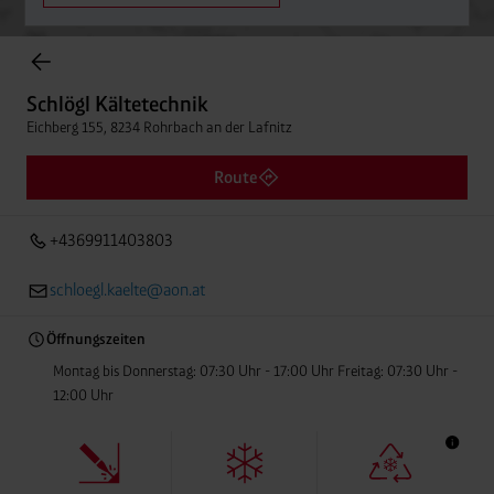
Einträge gefunden.
Schlögl Kältetechnik
Eichberg 155, 8234 Rohrbach an der Lafnitz
Schlögl Kältetechnik
Entfern
+4369911403803
Eichberg 155, 8234 Rohrbach an der Lafnitz
Route
+4369911403803
schloegl.kaelte@aon.at
Öffnungszeiten
Montag bis Donnerstag: 07:30 Uhr - 17:00 Uhr Freitag: 07:30 Uhr -
12:00 Uhr