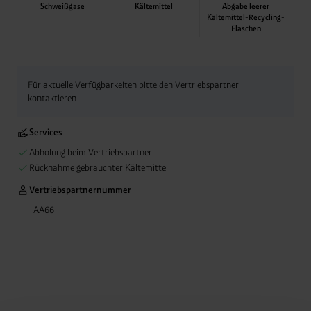
Schweißgase
Kältemittel
Abgabe leerer
Kältemittel-Recycling-
Flaschen
Abgabe leerer Kälte
Anlagenflaschen ebe
Rücknahme-Service
Für aktuelle Verfügbarkeiten bitte den Vertriebspartner
kontaktieren
Services
Abholung beim Vertriebspartner
Rücknahme gebrauchter Kältemittel
Vertriebspartnernummer
AA66