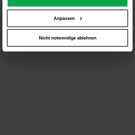
analysieren (Statistik-Cookies),
Inhalte und Funktionen an Ihre Interessen anzupassen
Anpassen
(Personalisierungs-Cookies)
Werbung in Übereinstimmung mit Ihren Interessen
anzuzeigen (Marketing-Cookies) sowie
Nicht notwendige ablehnen
….
Diese Einwilligung gilt für alle Online-Dienste der
Westfalen-Gruppe, die ein gemeinsames Consent-
Management-System nutzen. Ihre Entscheidung wird
domainübergreifend erkannt und respektiert, damit Sie
nicht auf jeder Plattform erneut zustimmen müssen.
Betroffene Online-Dienste:
westfalen.com,
hub.westfalen.com
Rechtsgrundlage:
Art. 6 Abs. 1 lit. a DSGVO i. V. m. § 25 Abs. 1 TDDDG
(für optionale Cookies),
§ 25 Abs. 1 TDDDG (für technisch notwendige
Cookies).