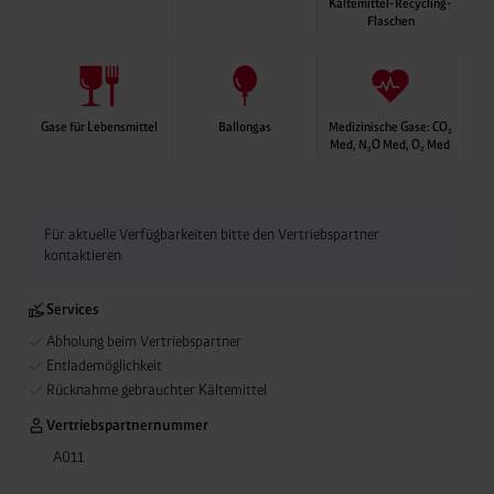
Kältemittel-Recycling-
Flaschen
Abgabe leerer Kälte
Anlagenflaschen ebe
Rücknahme-Service
Gase für Lebensmittel
Ballongas
Medizinische Gase: CO₂
Med, N₂O Med, O₂ Med
Für aktuelle Verfügbarkeiten bitte den Vertriebspartner
kontaktieren
Services
Abholung beim Vertriebspartner
Entlademöglichkeit
Rücknahme gebrauchter Kältemittel
Vertriebspartnernummer
A011