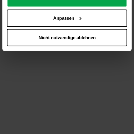
analysieren (Statistik-Cookies),
Inhalte und Funktionen an Ihre Interessen anzupassen
Anpassen
(Personalisierungs-Cookies)
Werbung in Übereinstimmung mit Ihren Interessen
anzuzeigen (Marketing-Cookies) sowie
Nicht notwendige ablehnen
….
Diese Einwilligung gilt für alle Online-Dienste der
Westfalen-Gruppe, die ein gemeinsames Consent-
Management-System nutzen. Ihre Entscheidung wird
domainübergreifend erkannt und respektiert, damit Sie
nicht auf jeder Plattform erneut zustimmen müssen.
Betroffene Online-Dienste:
westfalen.com,
hub.westfalen.com
Rechtsgrundlage:
Art. 6 Abs. 1 lit. a DSGVO i. V. m. § 25 Abs. 1 TDDDG
(für optionale Cookies),
§ 25 Abs. 1 TDDDG (für technisch notwendige
Cookies).