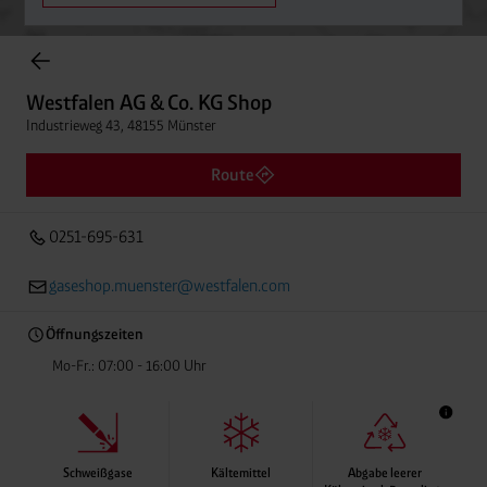
Einträge gefunden.
Westfalen AG & Co. KG Shop
Industrieweg 43, 48155 Münster
Westfalen AG & Co. KG Shop
Entfern
0251-695-631
Industrieweg 43, 48155 Münster
Route
0251-695-631
gaseshop.muenster@westfalen.com
Öffnungszeiten
Mo-Fr.: 07:00 - 16:00 Uhr
Schweißgase
Kältemittel
Abgabe leerer