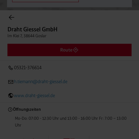
Einträge gefunden.
Draht Giessel GmbH
Im Klei 7, 38644 Goslar
Draht Giessel GmbH
Entfern
05321-376614
Im Klei 7, 38644 Goslar
Route
05321-376614
h.tiemann@draht-giessel.de
www.draht-giessel.de
Öffnungszeiten
Mo-Do: 07:00 - 12:30 Uhr und 13:00 - 16:00 Uhr Fr: 7:00 – 13:00
Uhr