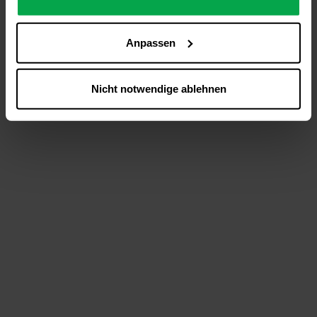
analysieren (Statistik-Cookies),
Inhalte und Funktionen an Ihre Interessen anzupassen
Anpassen
(Personalisierungs-Cookies)
Werbung in Übereinstimmung mit Ihren Interessen
anzuzeigen (Marketing-Cookies) sowie
Nicht notwendige ablehnen
….
Diese Einwilligung gilt für alle Online-Dienste der
Westfalen-Gruppe, die ein gemeinsames Consent-
Management-System nutzen. Ihre Entscheidung wird
domainübergreifend erkannt und respektiert, damit Sie
nicht auf jeder Plattform erneut zustimmen müssen.
Betroffene Online-Dienste:
westfalen.com,
hub.westfalen.com
Rechtsgrundlage:
Art. 6 Abs. 1 lit. a DSGVO i. V. m. § 25 Abs. 1 TDDDG
(für optionale Cookies),
§ 25 Abs. 1 TDDDG (für technisch notwendige
Cookies).