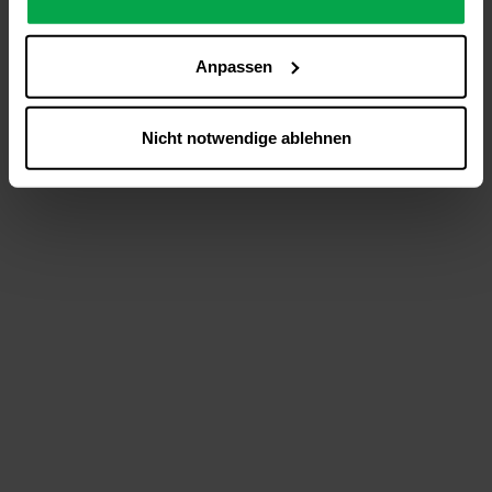
analysieren (Statistik-Cookies),
Inhalte und Funktionen an Ihre Interessen anzupassen
Anpassen
(Personalisierungs-Cookies)
Werbung in Übereinstimmung mit Ihren Interessen
anzuzeigen (Marketing-Cookies) sowie
Nicht notwendige ablehnen
….
Diese Einwilligung gilt für alle Online-Dienste der
Westfalen-Gruppe, die ein gemeinsames Consent-
Management-System nutzen. Ihre Entscheidung wird
domainübergreifend erkannt und respektiert, damit Sie
nicht auf jeder Plattform erneut zustimmen müssen.
Betroffene Online-Dienste:
westfalen.com,
hub.westfalen.com
Rechtsgrundlage:
Art. 6 Abs. 1 lit. a DSGVO i. V. m. § 25 Abs. 1 TDDDG
(für optionale Cookies),
§ 25 Abs. 1 TDDDG (für technisch notwendige
Cookies).