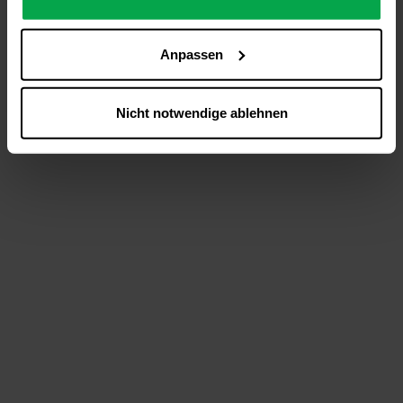
analysieren (Statistik-Cookies),
Inhalte und Funktionen an Ihre Interessen anzupassen
Anpassen
(Personalisierungs-Cookies)
Werbung in Übereinstimmung mit Ihren Interessen
anzuzeigen (Marketing-Cookies) sowie
Nicht notwendige ablehnen
….
Diese Einwilligung gilt für alle Online-Dienste der
Westfalen-Gruppe, die ein gemeinsames Consent-
Management-System nutzen. Ihre Entscheidung wird
domainübergreifend erkannt und respektiert, damit Sie
nicht auf jeder Plattform erneut zustimmen müssen.
Betroffene Online-Dienste:
westfalen.com,
hub.westfalen.com
Rechtsgrundlage:
Art. 6 Abs. 1 lit. a DSGVO i. V. m. § 25 Abs. 1 TDDDG
(für optionale Cookies),
§ 25 Abs. 1 TDDDG (für technisch notwendige
Cookies).