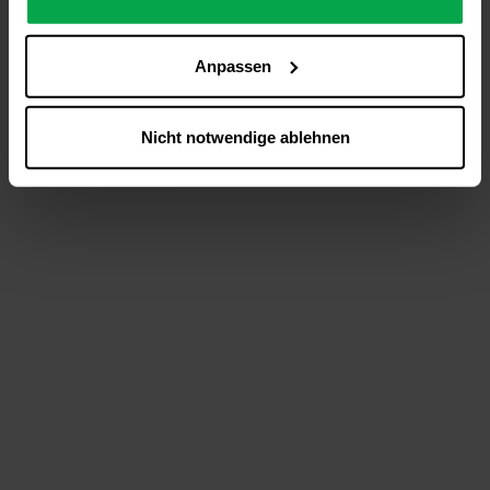
analysieren (Statistik-Cookies),
Inhalte und Funktionen an Ihre Interessen anzupassen
Anpassen
(Personalisierungs-Cookies)
Werbung in Übereinstimmung mit Ihren Interessen
anzuzeigen (Marketing-Cookies) sowie
Nicht notwendige ablehnen
….
Diese Einwilligung gilt für alle Online-Dienste der
Westfalen-Gruppe, die ein gemeinsames Consent-
Management-System nutzen. Ihre Entscheidung wird
domainübergreifend erkannt und respektiert, damit Sie
nicht auf jeder Plattform erneut zustimmen müssen.
Betroffene Online-Dienste:
westfalen.com,
hub.westfalen.com
Rechtsgrundlage:
Art. 6 Abs. 1 lit. a DSGVO i. V. m. § 25 Abs. 1 TDDDG
(für optionale Cookies),
§ 25 Abs. 1 TDDDG (für technisch notwendige
Cookies).