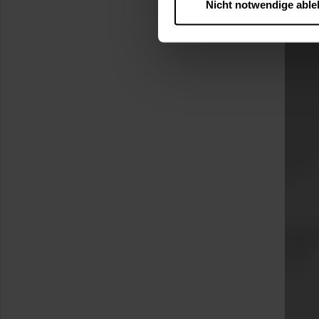
Nicht notwendige abl
….
Diese Einwilligung gilt für
nutzen. Ihre Entscheidung wir
zustimmen müssen.
Betroffene Online-Dienste:
Rechtsgrundlage:
Art. 6 Abs. 1 lit. a DSGVO
§ 25 Abs. 1 TDDDG (für t
Empfänger und Datenüberm
Consent-Management) sowie an
angemessenes Datenschutzniv
Standardvertragsklauseln).
Speicherdauer:
Cookies werd
400 Tage, sofern nicht geset
Verantwortlicher:
Westfalen