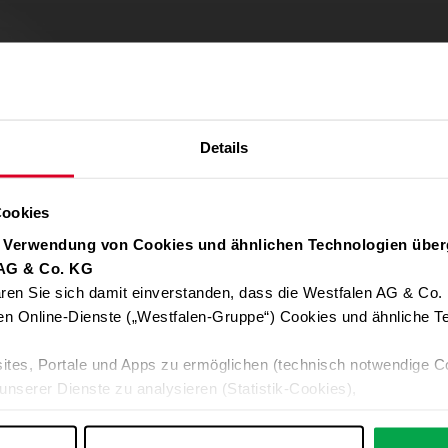
Details
Cookies
r Verwendung von Cookies und ähnlichen Technologien über
 AG & Co. KG
ren Sie sich damit einverstanden, dass die Westfalen AG & Co.
Verwendung von Google Maps zulassen
en Online-Dienste („Westfalen-Gruppe“) Cookies und ähnliche Te
Für die Auto-Adressvervollständigung, Standort-Karten und Routen-
ites, Portale und Apps zu ermöglichen (technisch notwendige C
Google-Anwendungen akzeptieren Sie bitte ALLE Cookies oder nur 
unserer Dienste zu analysieren (Statistik-Cookies),
Daten an Google übermittelt. Weitere Informationen:
Datenschutzerkl
 Ihre Interessen anzupassen (Personalisierungs-Cookies)
ng mit Ihren Interessen anzuzeigen (Marketing-Cookies) sowie