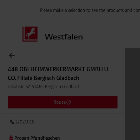
Please make a selection to see the products and con
Onlineshop Flaschengase
448 OBI HEIMWERKERMARKT GMBH U.
CO. Filiale Bergisch Gladbach
Jakobstr. 57, 51465 Bergisch Gladbach
Route
22021010
Propan Pfandflaschen