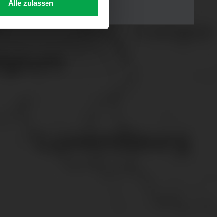
Alle zulassen
s Consent-Management-System
f jeder Plattform erneut
. für Webanalyse, Hosting,
ttlung in ein Land ohne
GVO sicher (z. B. EU-
male Speicherdauer beträgt
chutz@westfalen.com