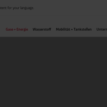
tent for your language.
Gase + Energie
Wasserstoff
Mobilität + Tankstellen
Unter