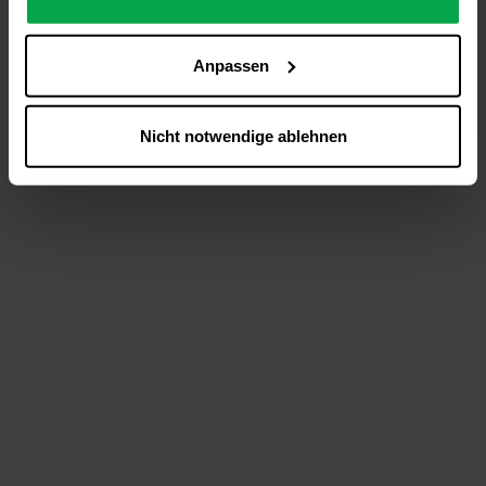
analysieren (Statistik-Cookies),
Inhalte und Funktionen an Ihre Interessen anzupassen
Anpassen
(Personalisierungs-Cookies)
Werbung in Übereinstimmung mit Ihren Interessen
anzuzeigen (Marketing-Cookies) sowie
Nicht notwendige ablehnen
….
Diese Einwilligung gilt für alle Online-Dienste der
Westfalen-Gruppe, die ein gemeinsames Consent-
Management-System nutzen. Ihre Entscheidung wird
domainübergreifend erkannt und respektiert, damit Sie
nicht auf jeder Plattform erneut zustimmen müssen.
Betroffene Online-Dienste:
westfalen.com,
hub.westfalen.com
Rechtsgrundlage:
Art. 6 Abs. 1 lit. a DSGVO i. V. m. § 25 Abs. 1 TDDDG
(für optionale Cookies),
§ 25 Abs. 1 TDDDG (für technisch notwendige
Cookies).