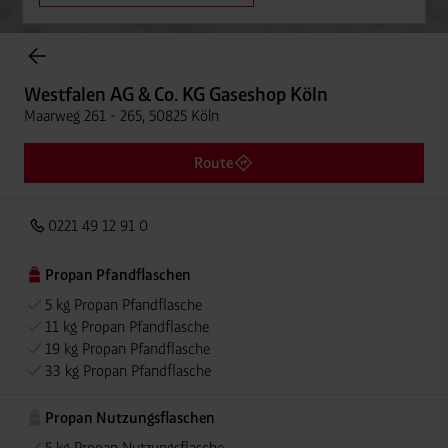
Onlineshop Flaschengase
Westfalen AG & Co. KG Gaseshop Köln
Maarweg 261 - 265, 50825 Köln
Route
0221 49 12 91 0
Propan Pfandflaschen
5 kg Propan Pfandflasche
11 kg Propan Pfandflasche
19 kg Propan Pfandflasche
33 kg Propan Pfandflasche
Propan Nutzungsflaschen
5 kg Propan Nutzungsflasche