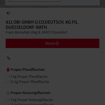
Onlineshop Flaschengase
411 OBI GMBH U.CO.DEUTSCH. KG FIL.
DUESSELDORF-RATH
Franz-Rennefeld-Weg 8, 40472 Düsseldorf
Route
Propan Pfandflaschen
5 kg Propan Pfandflasche
11 kg Propan Pfandflasche
Propan Nutzungsflaschen
5 kg Propan Nutzungsflasche
11 kg Propan Nutzungsflasche