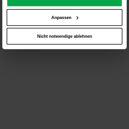
analysieren (Statistik-Cookies),
Inhalte und Funktionen an Ihre Interessen anzupassen
Anpassen
(Personalisierungs-Cookies)
Werbung in Übereinstimmung mit Ihren Interessen
anzuzeigen (Marketing-Cookies) sowie
Nicht notwendige ablehnen
….
Diese Einwilligung gilt für alle Online-Dienste der
Westfalen-Gruppe, die ein gemeinsames Consent-
Management-System nutzen. Ihre Entscheidung wird
domainübergreifend erkannt und respektiert, damit Sie
nicht auf jeder Plattform erneut zustimmen müssen.
Betroffene Online-Dienste:
westfalen.com,
hub.westfalen.com
Rechtsgrundlage:
Art. 6 Abs. 1 lit. a DSGVO i. V. m. § 25 Abs. 1 TDDDG
(für optionale Cookies),
§ 25 Abs. 1 TDDDG (für technisch notwendige
Cookies).