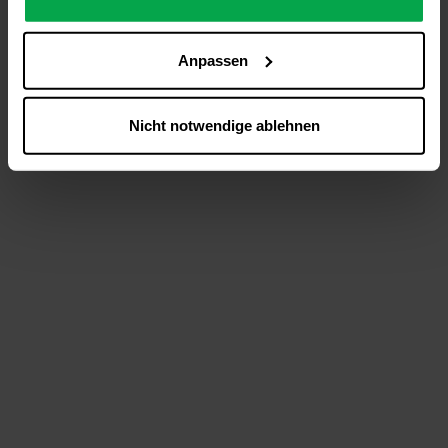
analysieren (Statistik-Cookies),
Inhalte und Funktionen an Ihre Interessen anzupassen
Anpassen
(Personalisierungs-Cookies)
Werbung in Übereinstimmung mit Ihren Interessen
anzuzeigen (Marketing-Cookies) sowie
Nicht notwendige ablehnen
….
Diese Einwilligung gilt für alle Online-Dienste der
Westfalen-Gruppe, die ein gemeinsames Consent-
Management-System nutzen. Ihre Entscheidung wird
domainübergreifend erkannt und respektiert, damit Sie
nicht auf jeder Plattform erneut zustimmen müssen.
Betroffene Online-Dienste:
westfalen.com,
hub.westfalen.com
Rechtsgrundlage:
Art. 6 Abs. 1 lit. a DSGVO i. V. m. § 25 Abs. 1 TDDDG
(für optionale Cookies),
§ 25 Abs. 1 TDDDG (für technisch notwendige
Cookies).