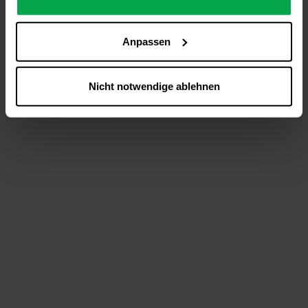
analysieren (Statistik-Cookies),
Inhalte und Funktionen an Ihre Interessen anzupassen
Anpassen
(Personalisierungs-Cookies)
Werbung in Übereinstimmung mit Ihren Interessen
anzuzeigen (Marketing-Cookies) sowie
Nicht notwendige ablehnen
….
Diese Einwilligung gilt für alle Online-Dienste der
Westfalen-Gruppe, die ein gemeinsames Consent-
Management-System nutzen. Ihre Entscheidung wird
domainübergreifend erkannt und respektiert, damit Sie
nicht auf jeder Plattform erneut zustimmen müssen.
Betroffene Online-Dienste:
westfalen.com,
hub.westfalen.com
Rechtsgrundlage:
Art. 6 Abs. 1 lit. a DSGVO i. V. m. § 25 Abs. 1 TDDDG
(für optionale Cookies),
§ 25 Abs. 1 TDDDG (für technisch notwendige
Cookies).