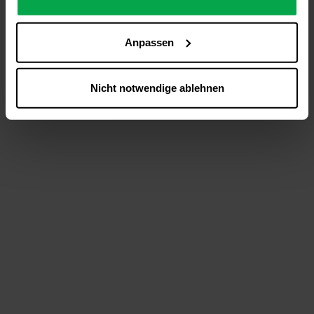
analysieren (Statistik-Cookies),
Inhalte und Funktionen an Ihre Interessen anzupassen
Anpassen
(Personalisierungs-Cookies)
Werbung in Übereinstimmung mit Ihren Interessen
anzuzeigen (Marketing-Cookies) sowie
Nicht notwendige ablehnen
….
Diese Einwilligung gilt für alle Online-Dienste der
Westfalen-Gruppe, die ein gemeinsames Consent-
Management-System nutzen. Ihre Entscheidung wird
domainübergreifend erkannt und respektiert, damit Sie
nicht auf jeder Plattform erneut zustimmen müssen.
Betroffene Online-Dienste:
westfalen.com,
hub.westfalen.com
Rechtsgrundlage:
Art. 6 Abs. 1 lit. a DSGVO i. V. m. § 25 Abs. 1 TDDDG
(für optionale Cookies),
§ 25 Abs. 1 TDDDG (für technisch notwendige
Cookies).