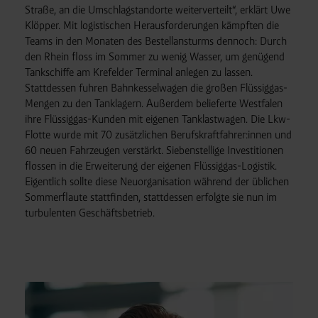
Straße, an die Umschlagstandorte weiterverteilt“, erklärt Uwe
DSGVO sicher (z. B. EU-Standardvertragsklauseln).
Klöpper. Mit logistischen Herausforderungen kämpften die
Speicherdauer:
Cookies werden je nach Zweck
Teams in den Monaten des Bestellansturms dennoch: Durch
unterschiedlich lange gespeichert. Die maximale
den Rhein floss im Sommer zu wenig Wasser, um genügend
Speicherdauer beträgt 400 Tage, sofern nicht gesetzlich
Tankschiffe am Krefelder Terminal anlegen zu lassen.
anders vorgeschrieben oder technisch erforderlich.
Stattdessen fuhren Bahnkesselwagen die großen Flüssiggas-
Verantwortlicher:
Westfalen AG & Co. KG, Industrieweg
Mengen zu den Tanklagern. Außerdem belieferte Westfalen
43, 48155 Münster E-Mail: datenschutz@westfalen.com
ihre Flüssiggas-Kunden mit eigenen Tanklastwagen. Die Lkw-
Flotte wurde mit 70 zusätzlichen Berufskraftfahrer:innen und
60 neuen Fahrzeugen verstärkt. Siebenstellige Investitionen
flossen in die Erweiterung der eigenen Flüssiggas-Logistik.
Eigentlich sollte diese Neuorganisation während der üblichen
Sommerflaute stattfinden, stattdessen erfolgte sie nun im
turbulenten Geschäftsbetrieb.