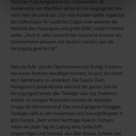
Westfalen Flaschengasbereiches. Insbesondere die
Westfalen-Gruppe, die ein gemeinsames Consent-
Kundennähe von Westfalen zahlte sich im vergangenen Jahr
Management-System nutzen. Ihre Entscheidung wird
noch mehr als sonst aus: „Für viele Kunden spielte angesichts
domainübergreifend erkannt und respektiert, damit Sie
des Lieferstopps für russisches Erdgas unter anderem die
nicht auf jeder Plattform erneut zustimmen müssen.
Herkunft des Propangases eine große Rolle“, erklärt Fronholt
Betroffene Online-Dienste:
westfalen.com,
weiter. „Doch in vielen persönlichen Gespräche konnten wir
hub.westfalen.com
Unsicherheiten abbauen und deutlich machen, dass die
Rechtsgrundlage:
Versorgung gesichert ist.“
Art. 6 Abs. 1 lit. a DSGVO i. V. m. § 25 Abs. 1 TDDDG
(für optionale Cookies),
Dass die Bulk- und die Flaschenteams von Energy Solutions
§ 25 Abs. 1 TDDDG (für technisch notwendige
den ersten Ansturm bewältigen konnten, ist auch der Arbeit
Cookies).
des Logistikteams zu verdanken. Das Supply Chain
Management gewährleistete während der ganzen Zeit die
Versorgungssicherheit aller Tankläger über das Drehkreuz
Empfänger und Datenübermittlung:
Ihre Daten können
Krefeld. Im dortigen Rheinhafen betreibt die Westfalen
an unsere Auftragsverarbeiter (z. B. für Webanalyse,
Gruppe ein Binnenterminal. Das zentral gelegene Flüssiggas-
Hosting, Consent-Management) sowie an Partner in
Tanklager zählt zu den modernsten und leistungsfähigsten in
Drittländern übermittelt werden. Wenn eine Übermittlung
ganz Europa. „Beim ersten Nachfrage-Peak im Frühjahr
haben wir jeden Tag die Ladung eines Tankschiffs
in ein Land ohne angemessenes Datenschutzniveau
umgeschlagen und trimodal, also über Wasser, Schiene und
erfolgt, stellen wir geeignete Garantien gemäß Art. 46