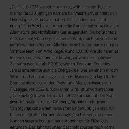
„Der 1. Juli 2022 war einer der ungewöhnlichsten Tage in
meiner fast 30-jährigen Karriere bei Westfalen“, erinnert sich
Uwe Klöpper. „So etwas hatte ich bis dahin noch nicht
erlebt.“ Eine Woche zuvor hatte die Bundesregierung die erste
Alarmstufe des Notfallplans Gas ausgerufen. Sie befürchtete,
dass die deutschen Gasspeicher im Winter nicht ausreichend
gefüllt werden könnten. Alle Hände voll zu tun hatte nun das
Vertriebsteam von Arnd Kegel: Rund 13.000 Anrufe nahm es
in den Sommerwochen an. Im Vorjahr waren es in diesem
Zeitraum weniger als 2.000 gewesen. Erst zum Ende des
Jahres entspannte sich die Energiekrise, was an einem milden
Winter und auch an eingesparten Erdgasmengen lag. Ob die
Branche allerdings zu den Preis- und Mengenniveaus von
Flüssiggas vor 2022 zurückkehren wird, ist unvorhersehbar.
„Die Spielregeln wurden im Jahr 2022 spürbar auf den Kopf
gestellt“, resümiert Uwe Klöpper. „Wir haben mit unserer
Versorgungskette einen herausfordernden Job geleistet. Wir
haben mit großen Firmen Verträge geschlossen, mit neuen
Kunden gesprochen und neue Abnehmer für Flüssiggas
gefunden. Das Jahr hat unser Geschäft spürbar nach vorne