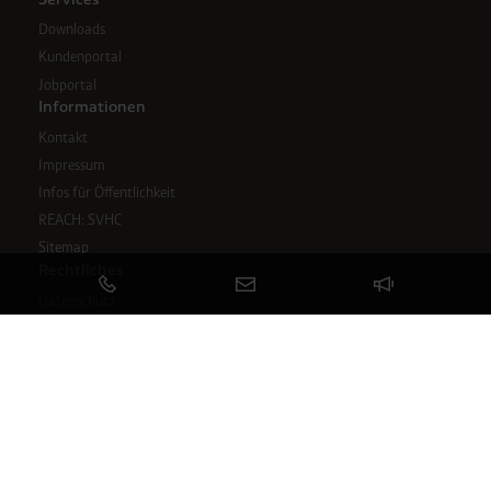
Downloads
Kundenportal
Jobportal
Informationen
Kontakt
Impressum
Infos für Öffentlichkeit
REACH: SVHC
Sitemap
Email: redaktion@westfalen.com
Rechtliches
Datenschutz
Cookies
Compliance
Barrierefreiheit
AGB