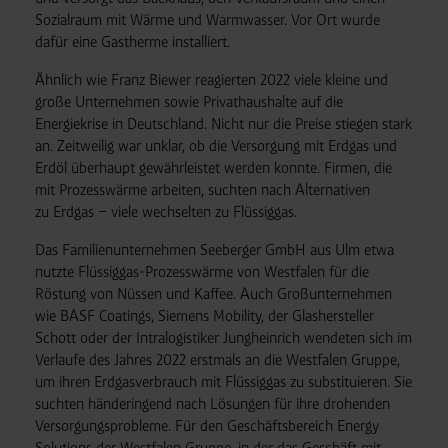
Sozialraum mit Wärme und Warmwasser. Vor Ort wurde
dafür eine Gastherme installiert.
Ähnlich wie Franz Biewer reagierten 2022 viele kleine und
große Unternehmen sowie Privathaushalte auf die
Energiekrise in Deutschland. Nicht nur die Preise stiegen stark
an. Zeitweilig war unklar, ob die Versorgung mit Erdgas und
Erdöl überhaupt gewährleistet werden konnte. Firmen, die
mit Prozesswärme arbeiten, suchten nach Alternativen
zu Erdgas – viele wechselten zu Flüssiggas.
Das Familienunternehmen Seeberger GmbH aus Ulm etwa
nutzte Flüssiggas-Prozesswärme von Westfalen für die
Röstung von Nüssen und Kaffee. Auch Großunternehmen
wie BASF Coatings, Siemens Mobility, der Glashersteller
Schott oder der Intralogistiker Jungheinrich wendeten sich im
Verlaufe des Jahres 2022 erstmals an die Westfalen Gruppe,
um ihren Erdgasverbrauch mit Flüssiggas zu substituieren. Sie
suchten händeringend nach Lösungen für ihre drohenden
Versorgungsprobleme. Für den Geschäftsbereich Energy
Solutions der Westfalen Gruppe, in der das Geschäft mit