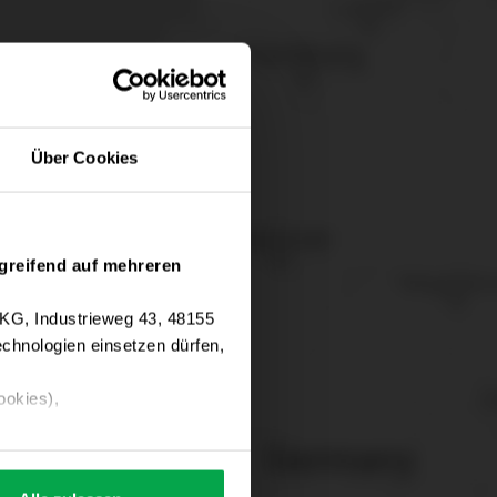
Über Cookies
greifend auf mehreren
 KG, Industrieweg 43, 48155
chnologien einsetzen dürfen,
ookies),