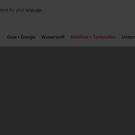
tent for your language.
Gase + Energie
Wasserstoff
Mobilität + Tankstellen
Unter