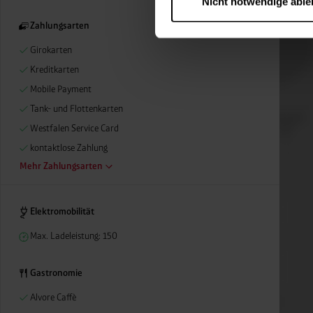
Nicht notwendige abl
….
Diese Einwilligung gilt für
Zahlungsarten
nutzen. Ihre Entscheidung wir
Girokarten
zustimmen müssen.
Kreditkarten
Betroffene Online-Dienste:
Rechtsgrundlage:
Mobile Payment
Art. 6 Abs. 1 lit. a DSGVO
Tank- und Flottenkarten
§ 25 Abs. 1 TDDDG (für t
Westfalen Service Card
kontaktlose Zahlung
Mehr Zahlungsarten
Empfänger und Datenüberm
Consent-Management) sowie an
angemessenes Datenschutzniv
Elektromobilität
Standardvertragsklauseln).
Max. Ladeleistung: 150
Speicherdauer:
Cookies werd
400 Tage, sofern nicht geset
Verantwortlicher:
Westfalen
Gastronomie
Alvore Caffè