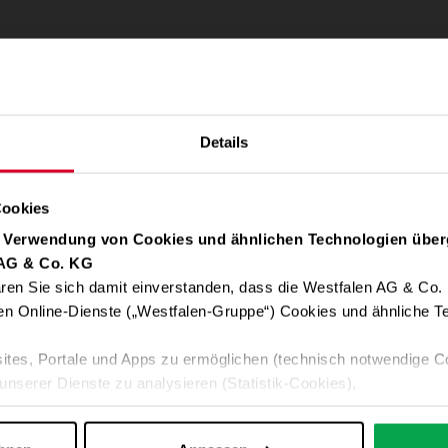
Details
Cookies
r Verwendung von Cookies und ähnlichen Technologien über
 AG & Co. KG
ren Sie sich damit einverstanden, dass die Westfalen AG & Co.
en Online-Dienste („Westfalen-Gruppe“) Cookies und ähnliche Te
ites, Portale und Apps zu ermöglichen (technisch notwendige C
unserer Dienste zu analysieren (Statistik-Cookies),
 Ihre Interessen anzupassen (Personalisierungs-Cookies)
ng mit Ihren Interessen anzuzeigen (Marketing-Cookies) sowie