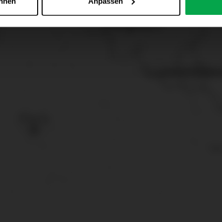
ehnen
Anpassen
 alle Online-Dienste der Westfalen-Gruppe, die ein gemeinsame
d domainübergreifend erkannt und respektiert, damit Sie nicht au
westfalen.com, hub.westfalen.com
 i. V. m. § 25 Abs. 1 TDDDG (für optionale Cookies),
echnisch notwendige Cookies).
ittlung:
Ihre Daten können an unsere Auftragsverarbeiter (z. B
 Partner in Drittländern übermittelt werden. Wenn eine Übermi
eau erfolgt, stellen wir geeignete Garantien gemäß Art. 46 DS
en je nach Zweck unterschiedlich lange gespeichert. Die maxi
zlich anders vorgeschrieben oder technisch erforderlich.
 AG & Co. KG, Industrieweg 43, 48155 Münster E-Mail: datens