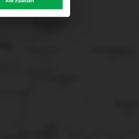
Alle zulassen
s Consent-Management-System
f jeder Plattform erneut
. für Webanalyse, Hosting,
ttlung in ein Land ohne
GVO sicher (z. B. EU-
male Speicherdauer beträgt
chutz@westfalen.com