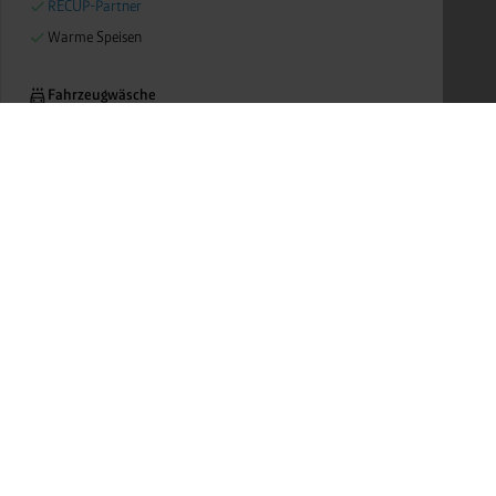
RECUP-Partner
Warme Speisen
Fahrzeugwäsche
Waschanlage Pkw
Fahrzeugservices
Luftdruck (kostenlos)
Post & Paket
Packstation
Folgen Sie uns auf:
Berei
Paketdienst Hermes
Gase +
Wasser
Weitere Services
Mobili
Respir
Propangas
Presse