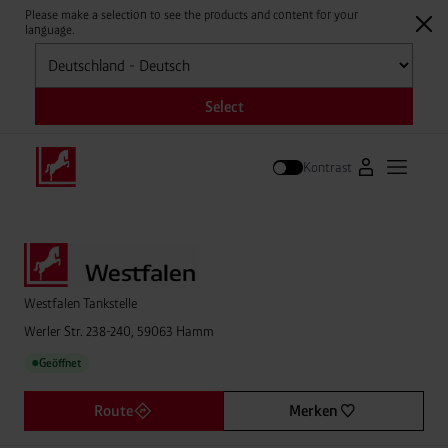
Please make a selection to see the products and content for your
language.
Auswählen
Select
Kontrast
Zum Westfale
Hauptm
Suche
Westfalen Tankstelle
Werler Str. 238-240, 59063 Hamm
Geöffnet
●
Route
Merken