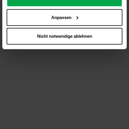
analysieren (Statistik-Cookies),
Inhalte und Funktionen an Ihre Interessen anzupassen
Anpassen
(Personalisierungs-Cookies)
Werbung in Übereinstimmung mit Ihren Interessen
anzuzeigen (Marketing-Cookies) sowie
Nicht notwendige ablehnen
….
Diese Einwilligung gilt für alle Online-Dienste der
Westfalen-Gruppe, die ein gemeinsames Consent-
Management-System nutzen. Ihre Entscheidung wird
domainübergreifend erkannt und respektiert, damit Sie
nicht auf jeder Plattform erneut zustimmen müssen.
Betroffene Online-Dienste:
westfalen.com,
hub.westfalen.com
Rechtsgrundlage:
Art. 6 Abs. 1 lit. a DSGVO i. V. m. § 25 Abs. 1 TDDDG
(für optionale Cookies),
§ 25 Abs. 1 TDDDG (für technisch notwendige
Cookies).