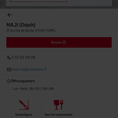
Einträge gefunden.
MA.2I (Dépôt)
ZI du clos de Bardy, 47500 FUMEL
MA.2I (Dépôt)
Entfern
5 53 01 09 09
ZI du clos de Bardy, 47500 FUMEL
Route
5 53 01 09 09
ma2i.isa@wanadoo.fr
Öffnungszeiten
Lun -Vend : 8h-12h / 14h-18h
Schweißgase
Gase für Lebensmittel