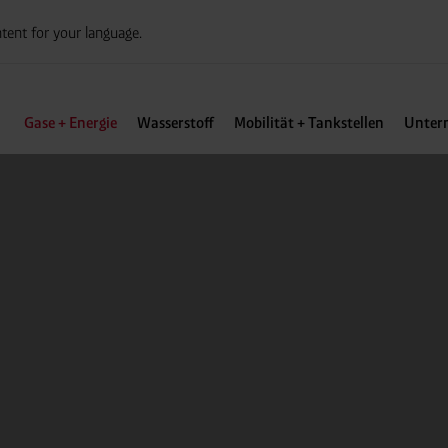
tent for your language.
Gase + Energie
Wasserstoff
Mobilität + Tankstellen
Unter