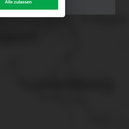
Alle zulassen
s Consent-Management-System
f jeder Plattform erneut
. für Webanalyse, Hosting,
ttlung in ein Land ohne
GVO sicher (z. B. EU-
male Speicherdauer beträgt
chutz@westfalen.com