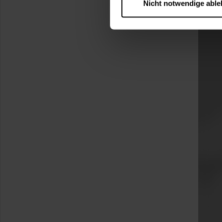
Nicht notwendige abl
….
Diese Einwilligung gilt für
nutzen. Ihre Entscheidung wir
zustimmen müssen.
Betroffene Online-Dienste:
Rechtsgrundlage:
Art. 6 Abs. 1 lit. a DSGVO
§ 25 Abs. 1 TDDDG (für t
Empfänger und Datenüberm
Consent-Management) sowie an
angemessenes Datenschutzniv
Standardvertragsklauseln).
Speicherdauer:
Cookies werd
400 Tage, sofern nicht geset
Verantwortlicher:
Westfalen