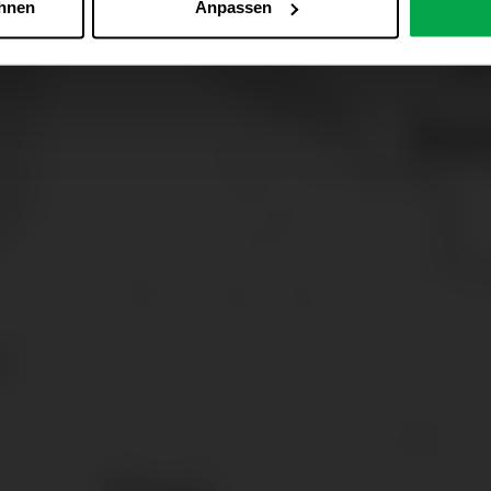
ehnen
Anpassen
Zu den Cookie-Einstellungen
 alle Online-Dienste der Westfalen-Gruppe, die ein gemeinsame
d domainübergreifend erkannt und respektiert, damit Sie nicht au
westfalen.com, hub.westfalen.com
 i. V. m. § 25 Abs. 1 TDDDG (für optionale Cookies),
echnisch notwendige Cookies).
ittlung:
Ihre Daten können an unsere Auftragsverarbeiter (z. B
 Partner in Drittländern übermittelt werden. Wenn eine Übermi
eau erfolgt, stellen wir geeignete Garantien gemäß Art. 46 DS
en je nach Zweck unterschiedlich lange gespeichert. Die maxi
zlich anders vorgeschrieben oder technisch erforderlich.
 AG & Co. KG, Industrieweg 43, 48155 Münster E-Mail: datens