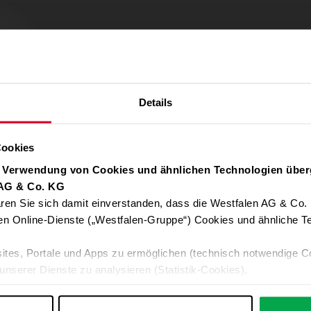
Details
Cookies
r Verwendung von Cookies und ähnlichen Technologien über
 AG & Co. KG
ren Sie sich damit einverstanden, dass die Westfalen AG & Co.
Verwendung von Google Maps zulassen
en Online-Dienste („Westfalen-Gruppe“) Cookies und ähnliche Te
Für die Auto-Adressvervollständigung, Standort-Karten und Routen-
ites, Portale und Apps zu ermöglichen (technisch notwendige C
Google-Anwendungen akzeptieren Sie bitte ALLE Cookies oder nur 
unserer Dienste zu analysieren (Statistik-Cookies),
Daten an Google übermittelt. Weitere Informationen:
Datenschutzerkl
 Ihre Interessen anzupassen (Personalisierungs-Cookies)
ng mit Ihren Interessen anzuzeigen (Marketing-Cookies) sowie