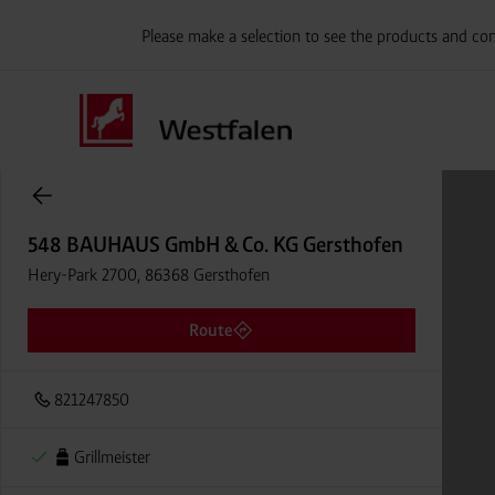
Please make a selection to see the products and con
Onlineshop Flaschengase
548 BAUHAUS GmbH & Co. KG Gersthofen
Hery-Park 2700, 86368 Gersthofen
Route
821247850
Grillmeister