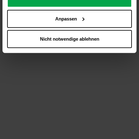
analysieren (Statistik-Cookies),
Inhalte und Funktionen an Ihre Interessen anzupassen
Anpassen
(Personalisierungs-Cookies)
Werbung in Übereinstimmung mit Ihren Interessen
anzuzeigen (Marketing-Cookies) sowie
Nicht notwendige ablehnen
….
Diese Einwilligung gilt für alle Online-Dienste der
Westfalen-Gruppe, die ein gemeinsames Consent-
Management-System nutzen. Ihre Entscheidung wird
domainübergreifend erkannt und respektiert, damit Sie
nicht auf jeder Plattform erneut zustimmen müssen.
Betroffene Online-Dienste:
westfalen.com,
hub.westfalen.com
Rechtsgrundlage:
Art. 6 Abs. 1 lit. a DSGVO i. V. m. § 25 Abs. 1 TDDDG
(für optionale Cookies),
§ 25 Abs. 1 TDDDG (für technisch notwendige
Cookies).