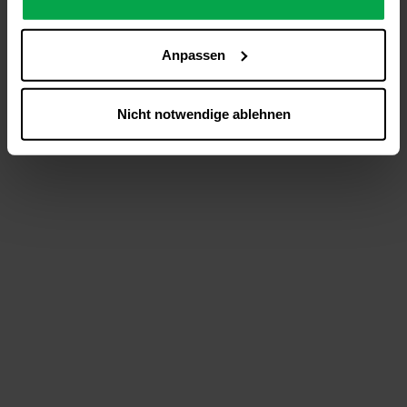
analysieren (Statistik-Cookies),
Inhalte und Funktionen an Ihre Interessen anzupassen
Anpassen
(Personalisierungs-Cookies)
Werbung in Übereinstimmung mit Ihren Interessen
anzuzeigen (Marketing-Cookies) sowie
Nicht notwendige ablehnen
….
Diese Einwilligung gilt für alle Online-Dienste der
Westfalen-Gruppe, die ein gemeinsames Consent-
Management-System nutzen. Ihre Entscheidung wird
domainübergreifend erkannt und respektiert, damit Sie
nicht auf jeder Plattform erneut zustimmen müssen.
Betroffene Online-Dienste:
westfalen.com,
hub.westfalen.com
Rechtsgrundlage:
Art. 6 Abs. 1 lit. a DSGVO i. V. m. § 25 Abs. 1 TDDDG
(für optionale Cookies),
§ 25 Abs. 1 TDDDG (für technisch notwendige
Cookies).