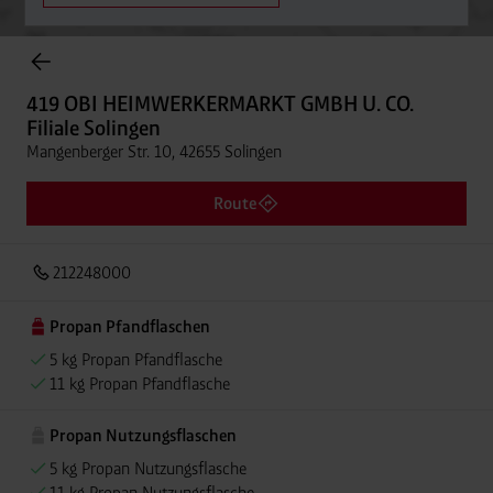
Onlineshop Flaschengase
419 OBI HEIMWERKERMARKT GMBH U. CO.
Filiale Solingen
Mangenberger Str. 10, 42655 Solingen
Route
212248000
Propan Pfandflaschen
5 kg Propan Pfandflasche
11 kg Propan Pfandflasche
Propan Nutzungsflaschen
5 kg Propan Nutzungsflasche
11 kg Propan Nutzungsflasche