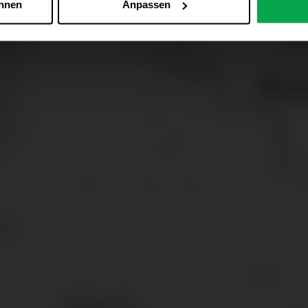
ehnen
Anpassen
Zu den Cookie-Einstellungen
 alle Online-Dienste der Westfalen-Gruppe, die ein gemeinsame
d domainübergreifend erkannt und respektiert, damit Sie nicht au
westfalen.com, hub.westfalen.com
 i. V. m. § 25 Abs. 1 TDDDG (für optionale Cookies),
echnisch notwendige Cookies).
ittlung:
Ihre Daten können an unsere Auftragsverarbeiter (z. B
 Partner in Drittländern übermittelt werden. Wenn eine Übermi
eau erfolgt, stellen wir geeignete Garantien gemäß Art. 46 DS
en je nach Zweck unterschiedlich lange gespeichert. Die maxi
zlich anders vorgeschrieben oder technisch erforderlich.
 AG & Co. KG, Industrieweg 43, 48155 Münster E-Mail: datens