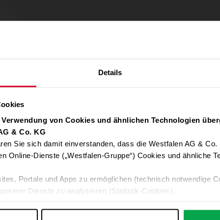
Details
Cookies
r Verwendung von Cookies und ähnlichen Technologien über
 AG & Co. KG
ren Sie sich damit einverstanden, dass die Westfalen AG & Co.
Verwendung von Google Maps zulassen
en Online-Dienste („Westfalen-Gruppe“) Cookies und ähnliche Te
Für die Auto-Adressvervollständigung, Standort-Karten und Routen-
ites, Portale und Apps zu ermöglichen (technisch notwendige C
Google-Anwendungen akzeptieren Sie bitte ALLE Cookies oder nur 
unserer Dienste zu analysieren (Statistik-Cookies),
Daten an Google übermittelt. Weitere Informationen:
Datenschutzerkl
 Ihre Interessen anzupassen (Personalisierungs-Cookies)
ng mit Ihren Interessen anzuzeigen (Marketing-Cookies) sowie