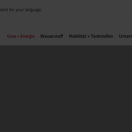
tent for your language.
Gase + Energie
Wasserstoff
Mobilität + Tankstellen
Unter