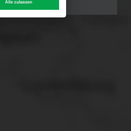
Alle zulassen
s Consent-Management-System
f jeder Plattform erneut
. für Webanalyse, Hosting,
ttlung in ein Land ohne
GVO sicher (z. B. EU-
male Speicherdauer beträgt
chutz@westfalen.com