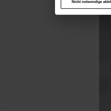
Nicht notwendige abl
….
Diese Einwilligung gilt für
nutzen. Ihre Entscheidung wir
zustimmen müssen.
Betroffene Online-Dienste:
Rechtsgrundlage:
Art. 6 Abs. 1 lit. a DSGVO
§ 25 Abs. 1 TDDDG (für t
Empfänger und Datenüberm
Consent-Management) sowie an
angemessenes Datenschutzniv
Standardvertragsklauseln).
Speicherdauer:
Cookies werd
400 Tage, sofern nicht geset
Verantwortlicher:
Westfalen